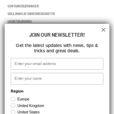
CONTAINERLØSNINGER
UDLEJNING AF SIKKERHEDSUDSTYR
LOGISTIKLØSNING
JOIN OUR NEWSLETTER!
CCBSAFETY
ISO-CERTIFICERING
Get the latest updates with news, tips &
tricks and great deals.
GLOBAL RÆKKEVIDDE
MISSION, VISION OG VÆRDIER
Email
KONTAKT
First name
NYHEDSBREV TILMELDING
Region
Europe
Hold dig opdateret med gode tilbud og produktnyheder. Din e-mail
United Kingdom
opbevares sikkert og du kan til enhver tid
United States