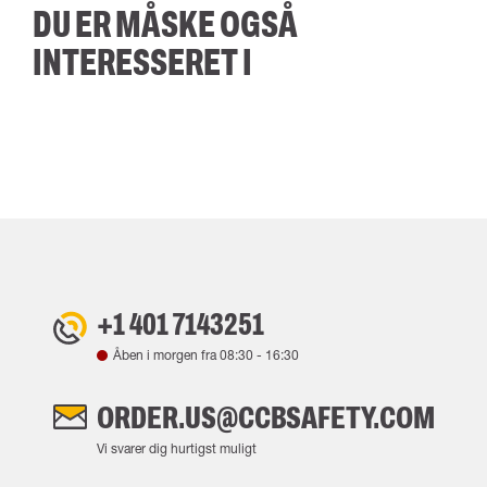
DU ER MÅSKE OGSÅ
INTERESSERET I
+1 401 7143251
Åben i morgen fra
08:30
-
16:30
ORDER.US@CCBSAFETY.COM
Vi svarer dig hurtigst muligt