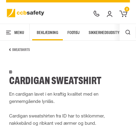
0
MENU
BEKLÆDNING
FODTØJ
SIKKERHEDSUDSTYR
AR
SWEATSHIRTS
ID
CARDIGAN SWEATSHIRT
En cardigan lavet i en kraftig kvalitet med en
gennemgående lynlås.
Cardigan sweatshirten fra ID har to stiklommer,
nakkebånd og ribkant ved ærmer og bund.