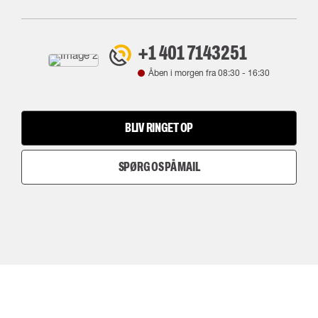
+1 401 7143251
Åben i morgen fra
08:30
-
16:30
BLIV RINGET OP
SPØRG OS PÅ MAIL