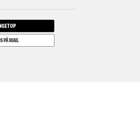
INGET OP
S PÅ MAIL
I