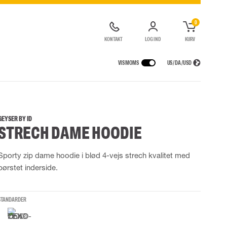
0
KONTAKT
LOG IND
KURV
VIS MOMS
US / DA / USD
KERHEDSUDSTYR
REGNTØJ
ÅNDEDRÆTSVÆRN
LOGISTIKLØSNING
de kedeldragter
Regnbukser
Halv- og hel masker
GEYSER BY ID
STRECH DAME HOODIE
ldragter
High Vis regntøj
Filtre
Motorenheder
Tilbehør til åndedrætsværn
Sporty zip dame hoodie i blød 4-vejs strech kvalitet med
børstet inderside.
UDSTYR
TASKER
Løftetasker
STANDARDER
er
Diverse tasker