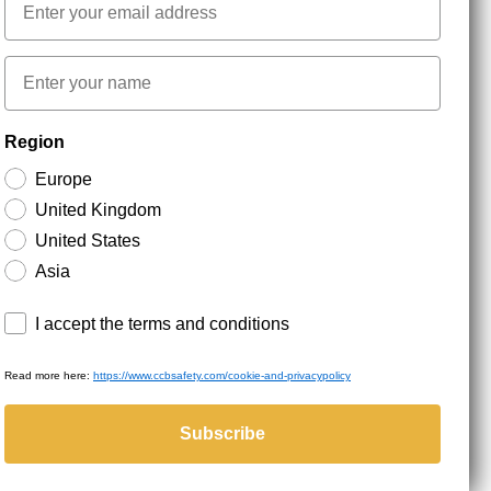
First name
NYHEDSBREV TILMELDING
Region
Europe
Hold dig opdateret med gode tilbud og
United Kingdom
produktnyheder. Din e-mail opbevares sikkert og du
kan til enhver tid
United States
Asia
Terms and conditions
I accept the terms and conditions
Read more here:
https://www.ccbsafety.com/cookie-and-privacypolicy
served.
Subscribe