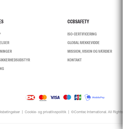
ES
CCBSAFETY
P
ISO-CERTIFICERING
ELSER
GLOBAL RÆKKEVIDDE
SNINGER
MISSION, VISION OG VÆRDIER
 SIKKERHEDSUDSTYR
KONTAKT
ING
lsbetingelser
Cookie- og privatlivspolitik
©Comtec International. All Rights Re