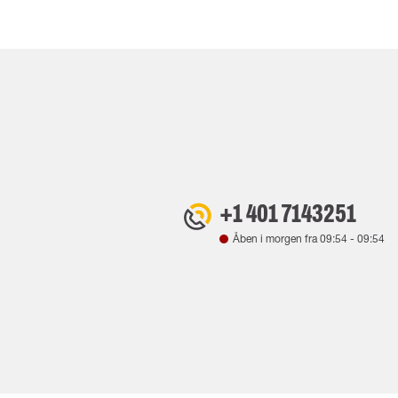
+1 401 7143251
Åben i morgen fra
09:54
-
09:54