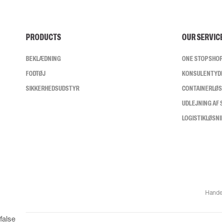
PRODUCTS
OUR SERVIC
BEKLÆDNING
ONE STOP SHO
FODTØJ
KONSULENTYD
SIKKERHEDSUDSTYR
CONTAINERLØ
UDLEJNING AF
LOGISTIKLØSN
Hande
false