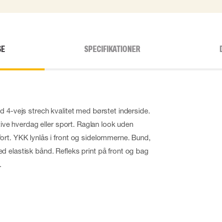
SE
SPECIFIKATIONER
d 4-vejs strech kvalitet med børstet inderside.
ktive hverdag eller sport. Raglan look uden
rt. YKK lynlås i front og sidelommerne. Bund,
 elastisk bånd. Refleks print på front og bag
.