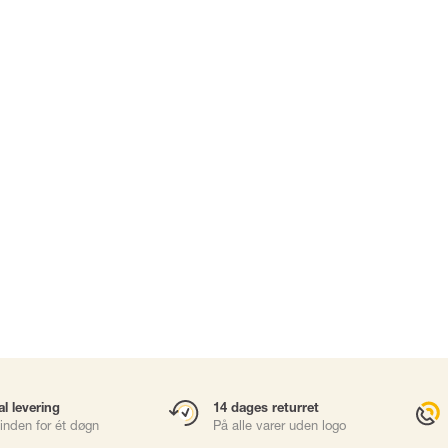
Karabinhager
Faldsikringsbl
Gliders
Rope Access
Redning & Evak
Brøndhejs
sories
Værktøjssikring
al levering
14 dages returret
inden for ét døgn
På alle varer uden logo