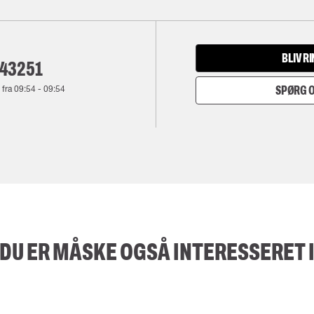
BLIV R
143251
 fra
09:54
-
09:54
SPØRG O
DU ER MÅSKE OGSÅ INTERESSERET 