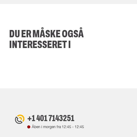
DU ER MÅSKE OGSÅ
INTERESSERET I
+1 401 7143251
Åben i morgen fra
12:45
-
12:45