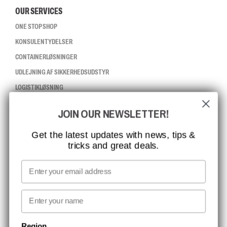
OUR SERVICES
ONE STOP SHOP
KONSULENTYDELSER
CONTAINERLØSNINGER
UDLEJNING AF SIKKERHEDSUDSTYR
LOGISTIKLØSNING
JOIN OUR NEWSLETTER!
CCBSAFETY
ISO-CERTIFICERING
Get the latest updates with news, tips &
tricks and great deals.
GLOBAL RÆKKEVIDDE
MISSION, VISION OG VÆRDIER
Email
KONTAKT
First name
NYHEDSBREV TILMELDING
Region