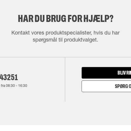
HAR DU BRUG FOR HJÆLP?
Kontakt vores produktspecialister, hvis du har
spørgsmål til produktvalget.
BLIV R
143251
 fra
08:30
-
16:30
SPØRG O