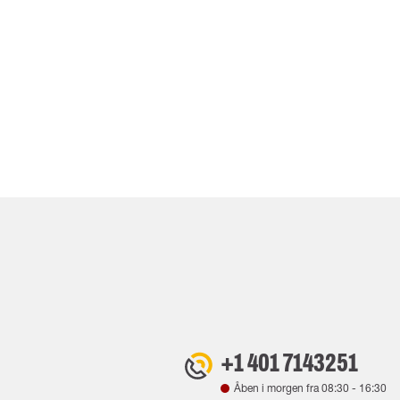
+1 401 7143251
Åben i morgen fra
08:30
-
16:30