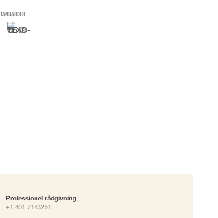
STANDARDER
okke
uering
Professionel rådgivning
+1 401 7143251