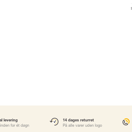
Karabinhager
Faldsikringsbl
Gliders
Rope Access
Redning & Evak
Brøndhejs
sories
Værktøjssikring
al levering
14 dages returret
inden for ét døgn
På alle varer uden logo