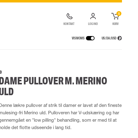
0
KONTAKT
LOG IND
KURV
VIS MOMS
US / DA / USD
KERHEDSUDSTYR
REGNTØJ
ÅNDEDRÆTSVÆRN
LOGISTIKLØSNING
de kedeldragter
Regnbukser
Halv- og hel masker
ID
DAME PULLOVER M. MERINO
ldragter
High Vis regntøj
Filtre
Motorenheder
ULD
Tilbehør til åndedrætsværn
Denne lækre pullover af strik til damer er lavet af den fineste
UDSTYR
TASKER
mulesing-fri Merino uld. Pulloveren har V-udskæring og har
Løftetasker
gennemgået en "low pilling" behandling, som er med til at
er
Diverse tasker
holde det flotte udseende i lang tid.