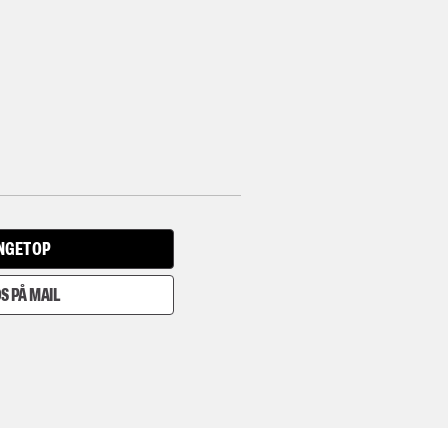
INGET OP
S PÅ MAIL