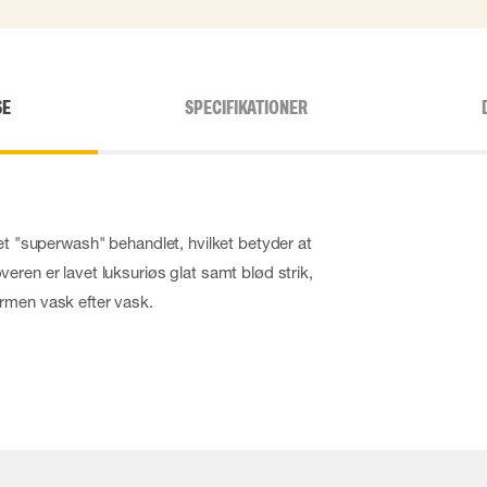
SE
SPECIFIKATIONER
et "superwash" behandlet, hvilket betyder at
eren er lavet luksuriøs glat samt blød strik,
rmen vask efter vask.