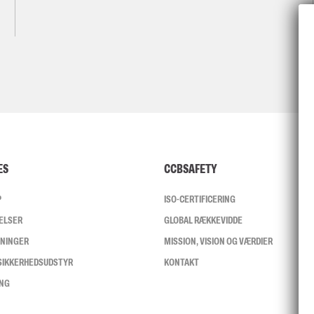
ES
CCBSAFETY
P
ISO-CERTIFICERING
ELSER
GLOBAL RÆKKEVIDDE
SNINGER
MISSION, VISION OG VÆRDIER
 SIKKERHEDSUDSTYR
KONTAKT
ING