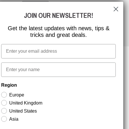
FIND VEJ
JOIN OUR NEWSLETTER!
Get the latest updates with news, tips &
tricks and great deals.
Email
First name
NYHEDSBREV TILMELDING
Region
Europe
Hold dig opdateret med gode tilbud og
United Kingdom
produktnyheder. Din e-mail opbevares sikkert og du
kan til enhver tid
United States
Asia