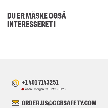
DU ER MÅSKE OGSÅ
INTERESSERET I
+1 401 7143251
Åben i morgen fra
01:19
-
01:19
ORDER.US@CCBSAFETY.COM