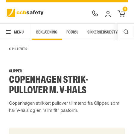
0
MENU
BEKLÆDNING
FODTØJ
SIKKERHEDSUDSTYR
AR
PULLOVERS
CLIPPER
COPENHAGEN STRIK-
PULLOVER M. V-HALS
Copenhagen strikket pullover til mænd fra Clipper, som
har V-hals og en "slim fit" pasform.