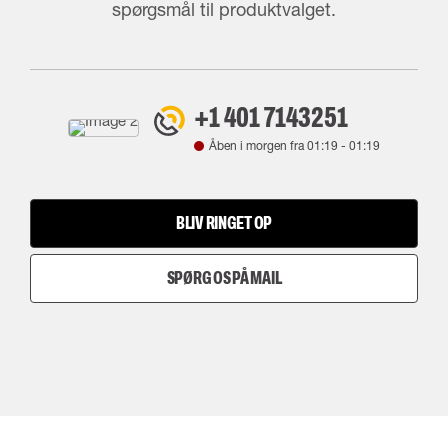
spørgsmål til produktvalget.
+1 401 7143251
Åben i morgen fra
01:19
-
01:19
BLIV RINGET OP
SPØRG OS PÅ MAIL