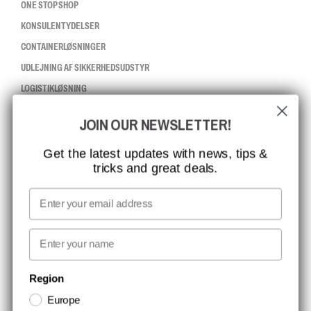
ONE STOP SHOP
KONSULENTYDELSER
CONTAINERLØSNINGER
UDLEJNING AF SIKKERHEDSUDSTYR
LOGISTIKLØSNING
JOIN OUR NEWSLETTER!
CCBSAFETY
ISO-CERTIFICERING
Get the latest updates with news, tips &
tricks and great deals.
GLOBAL RÆKKEVIDDE
MISSION, VISION OG VÆRDIER
Email
KONTAKT
First name
NYHEDSBREV TILMELDING
Region
Europe
Hold dig opdateret med gode tilbud og produktnyheder. Din e-mail