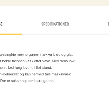
SE
SPECIFIKATIONER
lesingfrie merino garner i lækker blød og glat
 at holde faconen vask efter vask. Med dens low
n sikret lang levetid i flot stand.
h-behandlet og kan hermed tåle maskinvask,
Der er seks knapper i cardiganen.