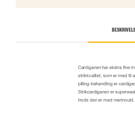
BESKRIVEL
Cardiganen har ekstra fine mu
strikkvalitet, som er med til
pilling-behandling er cardigane
Strikcardiganen er superwas
trods den er med merinould. 