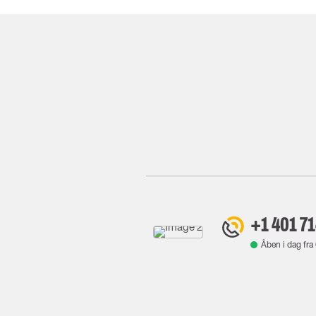
+1 401 7
Åben i dag fra