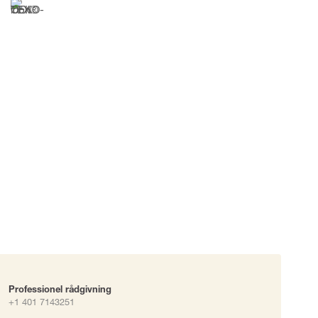
okke
uering
Professionel rådgivning
+1 401 7143251