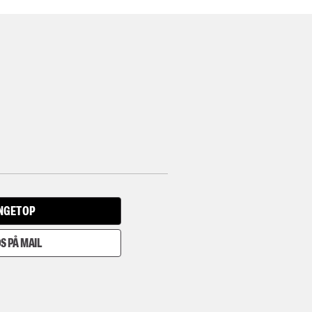
INGET OP
S PÅ MAIL