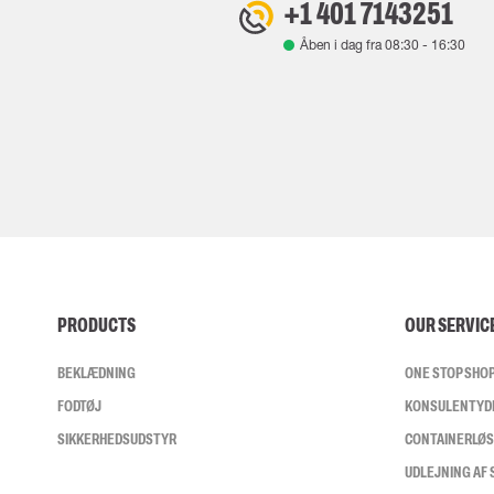
+1 401 7143251
Åben i dag fra
08:30
-
16:30
PRODUCTS
OUR SERVIC
BEKLÆDNING
ONE STOP SHO
FODTØJ
KONSULENTYD
SIKKERHEDSUDSTYR
CONTAINERLØ
UDLEJNING AF