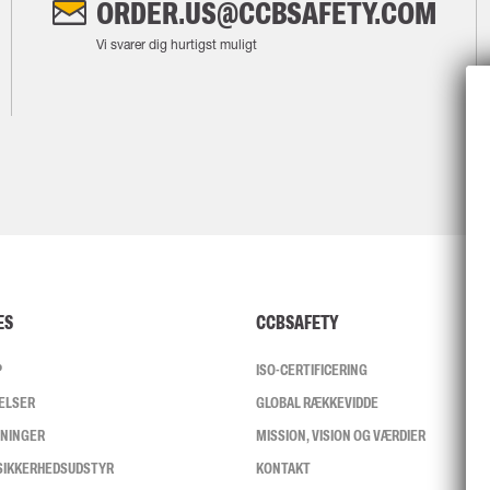
ORDER.US@CCBSAFETY.COM
Vi svarer dig hurtigst muligt
ES
CCBSAFETY
P
ISO-CERTIFICERING
ELSER
GLOBAL RÆKKEVIDDE
SNINGER
MISSION, VISION OG VÆRDIER
 SIKKERHEDSUDSTYR
KONTAKT