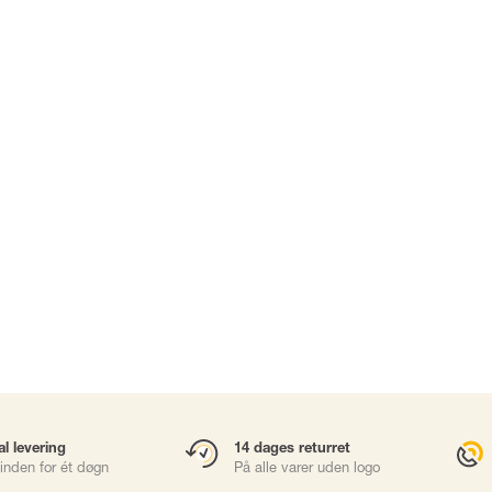
Karabinhager
Faldsikringsbl
Gliders
Rope Access
Redning & Evak
Brøndhejs
sories
Værktøjssikring
al levering
14 dages returret
inden for ét døgn
På alle varer uden logo