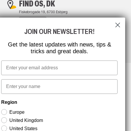
FIND OS, DK
Fiskebrogade 19, 6700 Esbjerg
FIND VEJ
JOIN OUR NEWSLETTER!
Get the latest updates with news, tips &
tricks and great deals.
Email
First name
NYHEDSBREV TILMELDING
Region
Europe
Hold dig opdateret med gode tilbud og
United Kingdom
produktnyheder. Din e-mail opbevares sikkert og du
kan til enhver tid
United States