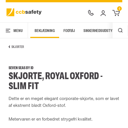
0
MENU
BEKLÆDNING
FODTØJ
SIKKERHEDSUDSTYR
AR
SKJORTER
SEVEN SEAS BY ID
SKJORTE, ROYAL OXFORD -
SLIM FIT
Dette er en meget elegant corporate-skjorte, som er lavet
af ekstremt blødt Oxford-stof.
Metervaren er en forbedret strygefri kvalitet.