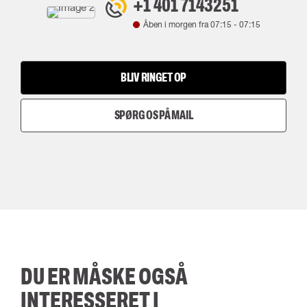
+1 401 7143251
Åben i morgen fra
07:15
-
07:15
BLIV RINGET OP
SPØRG OS PÅ MAIL
DU ER MÅSKE OGSÅ
INTERESSERET I