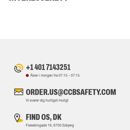
+1 401 7143251
Åben i morgen fra
07:15
-
07:15
ORDER.US@CCBSAFETY.COM
Vi svarer dig hurtigst muligt
FIND OS, DK
Fiskebrogade 19, 6700 Esbjerg