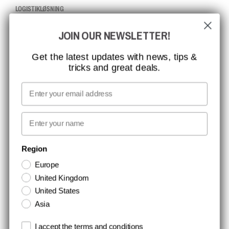
LOGISTIKLØSNING
JOIN OUR NEWSLETTER!
CCBSAFETY
ISO-CERTIFICERING
Get the latest updates with news, tips &
tricks and great deals.
GLOBAL RÆKKEVIDDE
MISSION, VISION OG VÆRDIER
Email
KONTAKT
First name
NYHEDSBREV TILMELDING
Region
Europe
Hold dig opdateret med gode tilbud og produktnyheder. Din e-mail
United Kingdom
opbevares sikkert og du kan til enhver tid
United States
Asia
Terms and conditions
I accept the terms and conditions