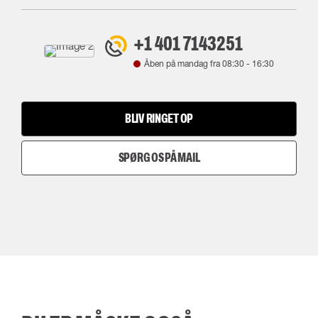
+1 401 7143251
Åben på mandag fra
08:30
-
16:30
BLIV RINGET OP
SPØRG OS PÅ MAIL