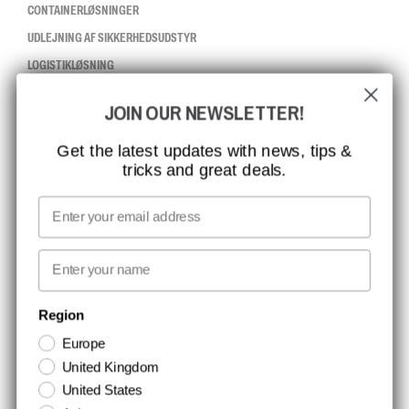
CONTAINERLØSNINGER
UDLEJNING AF SIKKERHEDSUDSTYR
LOGISTIKLØSNING
JOIN OUR NEWSLETTER!
CCBSAFETY
ISO-CERTIFICERING
Get the latest updates with news, tips &
tricks and great deals.
GLOBAL RÆKKEVIDDE
MISSION, VISION OG VÆRDIER
Email
KONTAKT
First name
NYHEDSBREV TILMELDING
Region
Europe
Hold dig opdateret med gode tilbud og produktnyheder. Din e-mail
United Kingdom
opbevares sikkert og du kan til enhver tid
United States