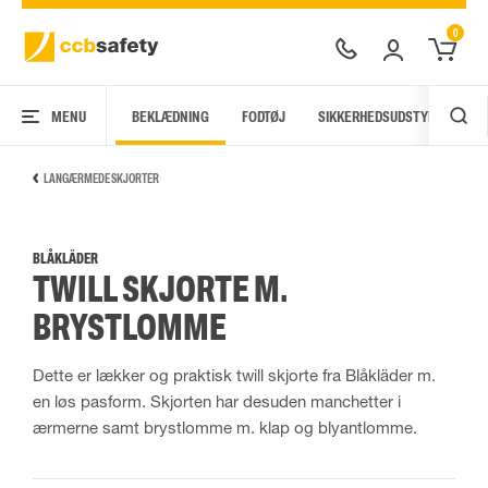
0
MENU
BEKLÆDNING
FODTØJ
SIKKERHEDSUDSTYR
AR
LANGÆRMEDE SKJORTER
BLÅKLÄDER
TWILL SKJORTE M.
BRYSTLOMME
Dette er lækker og praktisk twill skjorte fra Blåkläder m.
en løs pasform. Skjorten har desuden manchetter i
ærmerne samt brystlomme m. klap og blyantlomme.