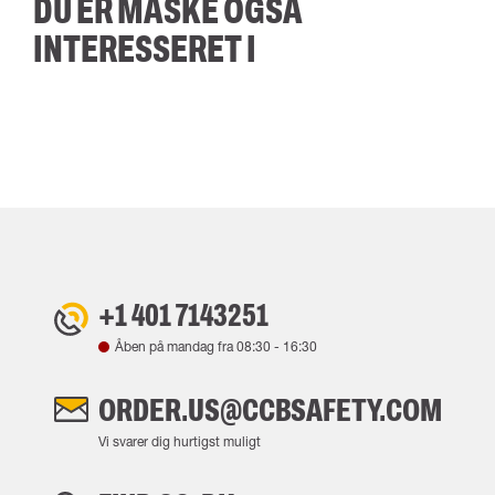
DU ER MÅSKE OGSÅ
INTERESSERET I
+1 401 7143251
Åben på mandag fra
08:30
-
16:30
ORDER.US@CCBSAFETY.COM
Vi svarer dig hurtigst muligt