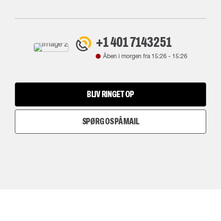
+1 401 7143251
Åben i morgen fra
15:26
-
15:26
BLIV RINGET OP
SPØRG OS PÅ MAIL