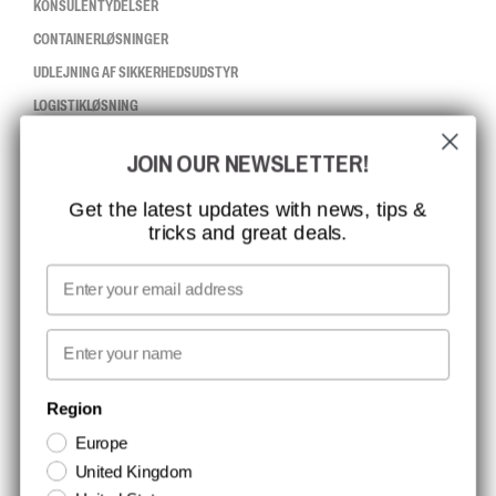
KONSULENTYDELSER
CONTAINERLØSNINGER
UDLEJNING AF SIKKERHEDSUDSTYR
LOGISTIKLØSNING
JOIN OUR NEWSLETTER!
CCBSAFETY
ISO-CERTIFICERING
Get the latest updates with news, tips &
tricks and great deals.
GLOBAL RÆKKEVIDDE
MISSION, VISION OG VÆRDIER
Email
KONTAKT
First name
NYHEDSBREV TILMELDING
Region
Europe
Hold dig opdateret med gode tilbud og produktnyheder. Din e-mail
United Kingdom
opbevares sikkert og du kan til enhver tid