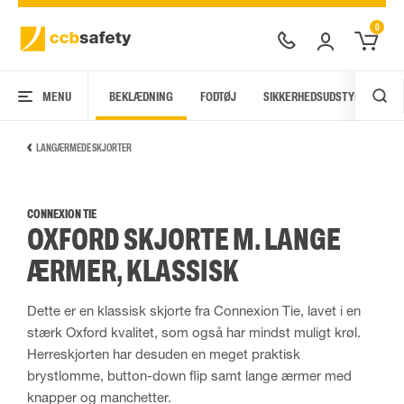
0
MENU
BEKLÆDNING
FODTØJ
SIKKERHEDSUDSTYR
AR
LANGÆRMEDE SKJORTER
CONNEXION TIE
OXFORD SKJORTE M. LANGE
ÆRMER, KLASSISK
Dette er en klassisk skjorte fra Connexion Tie, lavet i en
stærk Oxford kvalitet, som også har mindst muligt krøl.
Herreskjorten har desuden en meget praktisk
brystlomme, button-down flip samt lange ærmer med
knapper og manchetter.