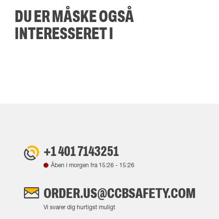
DU ER MÅSKE OGSÅ
INTERESSERET I
+1 401 7143251
Åben i morgen fra
15:26
-
15:26
ORDER.US@CCBSAFETY.COM
Vi svarer dig hurtigst muligt