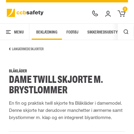
0
MENU
BEKLÆDNING
FODTØJ
SIKKERHEDSUDSTYR
AR
LANGÆRMEDE SKJORTER
BLÅKLÄDER
DAME TWILL SKJORTE M.
BRYSTLOMMER
En fin og praktisk twill skjorte fra Blåkläder i damemodel.
Denne skjorte har derudover manchetter i ærmerne samt
brystlommer m. klap og en integreret blyantlomme.