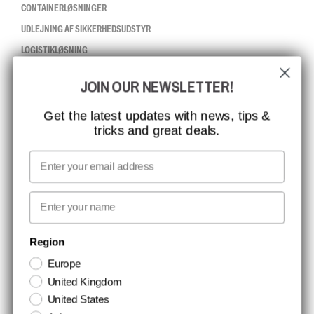
CONTAINERLØSNINGER
UDLEJNING AF SIKKERHEDSUDSTYR
LOGISTIKLØSNING
JOIN OUR NEWSLETTER!
CCBSAFETY
ISO-CERTIFICERING
Get the latest updates with news, tips &
tricks and great deals.
GLOBAL RÆKKEVIDDE
MISSION, VISION OG VÆRDIER
Email
KONTAKT
First name
NYHEDSBREV TILMELDING
Region
Europe
Hold dig opdateret med gode tilbud og produktnyheder. Din e-mail
United Kingdom
opbevares sikkert og du kan til enhver tid
United States