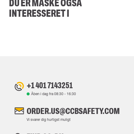
DU ER MÅSKE OGSÅ
INTERESSERET I
+1 401 7143251
Åben i dag fra
08:30
-
16:30
ORDER.US@CCBSAFETY.COM
Vi svarer dig hurtigst muligt