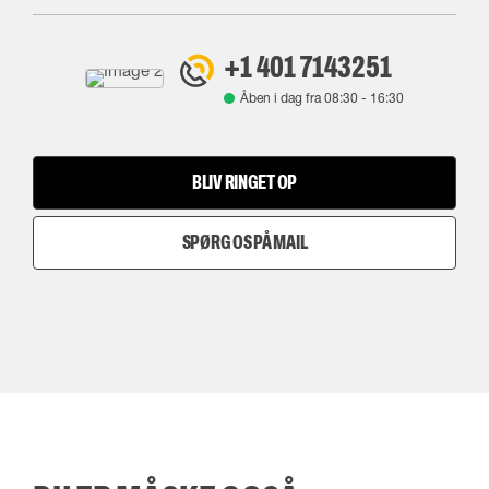
+1 401 7143251
Åben i dag fra
08:30
-
16:30
BLIV RINGET OP
SPØRG OS PÅ MAIL