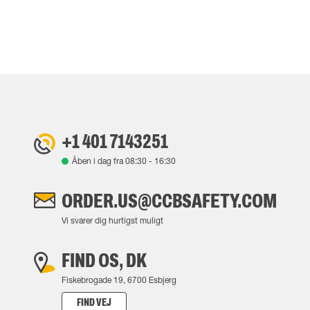
+1 401 7143251
Åben i dag fra
08:30
-
16:30
ORDER.US@CCBSAFETY.COM
Vi svarer dig hurtigst muligt
FIND OS, DK
Fiskebrogade 19, 6700 Esbjerg
FIND VEJ