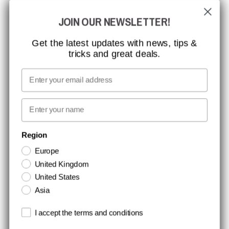
JOIN OUR NEWSLETTER!
CCBSAFETY
ISO-CERTIFICERING
Get the latest updates with news, tips &
tricks and great deals.
GLOBAL RÆKKEVIDDE
MISSION, VISION OG VÆRDIER
Email
KONTAKT
First name
NYHEDSBREV TILMELDING
Region
Europe
Hold dig opdateret med gode tilbud og produktnyheder. Din e-mail
United Kingdom
opbevares sikkert og du kan til enhver tid
United States
Asia
Terms and conditions
I accept the terms and conditions