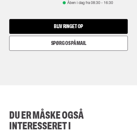
Åben i dag fra
08:30
-
16:30
BLIV RINGET OP
SPØRG OS PÅ MAIL
DU ER MÅSKE OGSÅ
INTERESSERET I