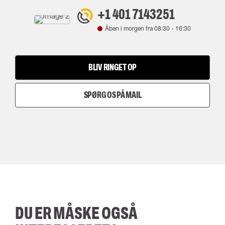
+1 401 7143251
Åben i morgen fra
08:30
-
16:30
BLIV RINGET OP
SPØRG OS PÅ MAIL
DU ER MÅSKE OGSÅ