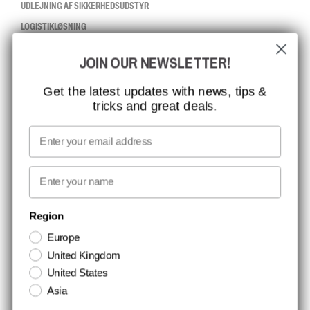
UDLEJNING AF SIKKERHEDSUDSTYR
LOGISTIKLØSNING
JOIN OUR NEWSLETTER!
CCBSAFETY
ISO-CERTIFICERING
Get the latest updates with news, tips &
tricks and great deals.
GLOBAL RÆKKEVIDDE
MISSION, VISION OG VÆRDIER
Email
KONTAKT
First name
NYHEDSBREV TILMELDING
Region
Europe
Hold dig opdateret med gode tilbud og produktnyheder. Din e-mail
United Kingdom
opbevares sikkert og du kan til enhver tid
United States
Asia