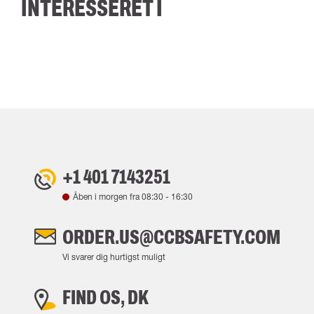
INTERESSERET I
+1 401 7143251
Åben i morgen fra
08:30
-
16:30
ORDER.US@CCBSAFETY.COM
Vi svarer dig hurtigst muligt
FIND OS, DK