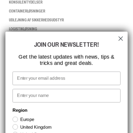
KONSULENTYDELSER
CONTAINERLØSNINGER
UDLEJNING AF SIKKERHEDSUDSTYR
LOGISTIKLØSNING
JOIN OUR NEWSLETTER!
CCBSAFETY
ISO-CERTIFICERING
Get the latest updates with news, tips &
tricks and great deals.
GLOBAL RÆKKEVIDDE
MISSION, VISION OG VÆRDIER
Email
KONTAKT
First name
NYHEDSBREV TILMELDING
Region
Europe
Hold dig opdateret med gode tilbud og produktnyheder. Din e-mail
United Kingdom
opbevares sikkert og du kan til enhver tid