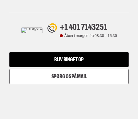
+1 401 7143251
Åben i morgen fra
08:30
-
16:30
BLIV RINGET OP
SPØRG OS PÅ MAIL