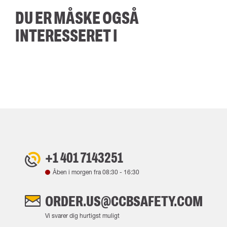
DU ER MÅSKE OGSÅ
INTERESSERET I
+1 401 7143251
Åben i morgen fra
08:30
-
16:30
ORDER.US@CCBSAFETY.COM
Vi svarer dig hurtigst muligt