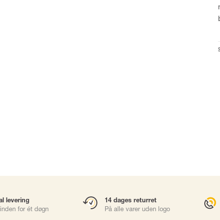
Karabinhager
Faldsikringsbl
Gliders
Rope Access
Redning & Evak
Brøndhejs
sories
Værktøjssikring
al levering
14 dages returret
inden for ét døgn
På alle varer uden logo