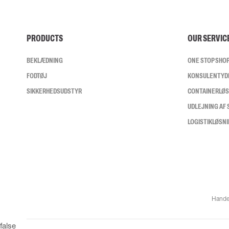
PRODUCTS
OUR SERVIC
BEKLÆDNING
ONE STOP SHO
FODTØJ
KONSULENTYD
SIKKERHEDSUDSTYR
CONTAINERLØ
UDLEJNING AF
LOGISTIKLØSN
Hande
false