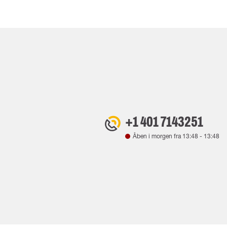
+1 401 7143251
Åben i morgen fra
13:48
-
13:48