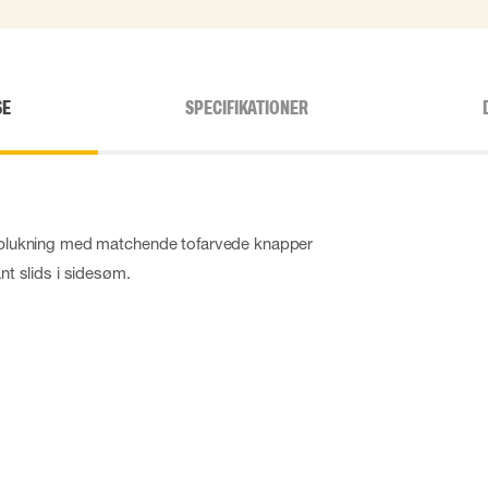
SE
SPECIFIKATIONER
knaplukning med matchende tofarvede knapper
ant slids i sidesøm.