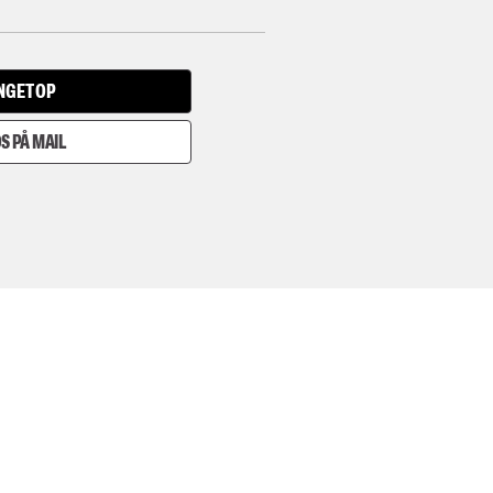
INGET OP
S PÅ MAIL
I