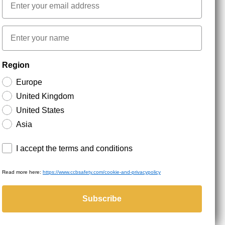
First name
NYHEDSBREV TILMELDING
Region
Europe
Hold dig opdateret med gode tilbud og
United Kingdom
produktnyheder. Din e-mail opbevares sikkert og du
kan til enhver tid
United States
Asia
Terms and conditions
I accept the terms and conditions
Read more here:
https://www.ccbsafety.com/cookie-and-privacypolicy
served.
Subscribe