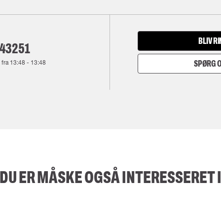
BLIV R
143251
 fra
13:48
-
13:48
SPØRG O
DU ER MÅSKE OGSÅ INTERESSERET 