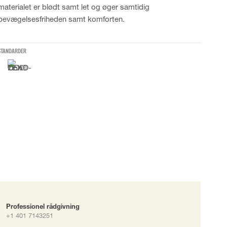
materialet er blødt samt let og øger samtidig
okke
bevægelsesfriheden samt komforten.
uering
STANDARDER
Professionel rådgivning
+1 401 7143251