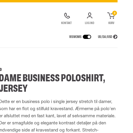
0
KONTAKT
LOG IND
KURV
VIS MOMS
US / DA / USD
KERHEDSUDSTYR
REGNTØJ
ÅNDEDRÆTSVÆRN
LOGISTIKLØSNING
de kedeldragter
Regnbukser
Halv- og hel masker
ID
DAME BUSINESS POLOSHIRT,
ldragter
High Vis regntøj
Filtre
Motorenheder
JERSEY
Tilbehør til åndedrætsværn
Dette er en business polo i single jersey stretch til damer,
UDSTYR
TASKER
som har en flot og stilfuld kravestand. Ærmerne på polo'en
Løftetasker
er afsluttet med en fast kant, lavet af selvsamme materiale.
er
Diverse tasker
Der er smagfulde og elegante kontrast detaljer på den
indvendige side af kravestand og forkant. Stretch-