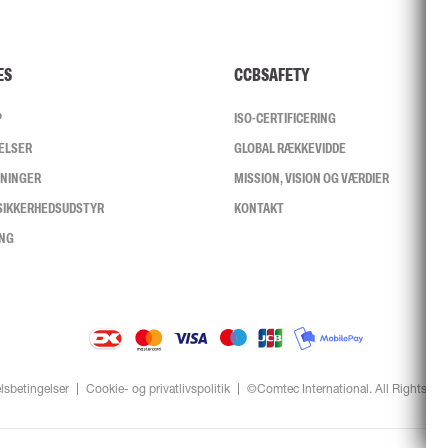
ES
CCBSAFETY
P
ISO-CERTIFICERING
ELSER
GLOBAL RÆKKEVIDDE
SNINGER
MISSION, VISION OG VÆRDIER
 SIKKERHEDSUDSTYR
KONTAKT
ING
lsbetingelser
Cookie- og privatlivspolitik
©Comtec International. All Rights Re