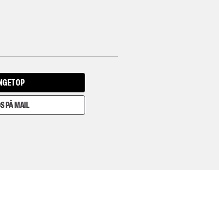
INGET OP
S PÅ MAIL
I