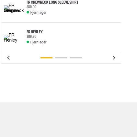
FR CREWNECK LONG SLEEVE SHIRT
$80.00
Fjernlager
FR HENLEY
$89.95
Fjernlager