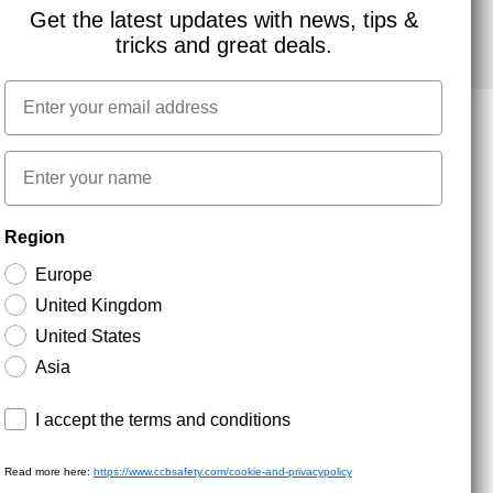
Get the latest updates with news, tips &
tricks and great deals.
Email
First name
NYHEDSBREV TILMELDING
Region
Europe
Hold dig opdateret med gode tilbud og
United Kingdom
produktnyheder. Din e-mail opbevares sikkert og du
kan til enhver tid
United States
Asia
Terms and conditions
I accept the terms and conditions
Read more here:
https://www.ccbsafety.com/cookie-and-privacypolicy