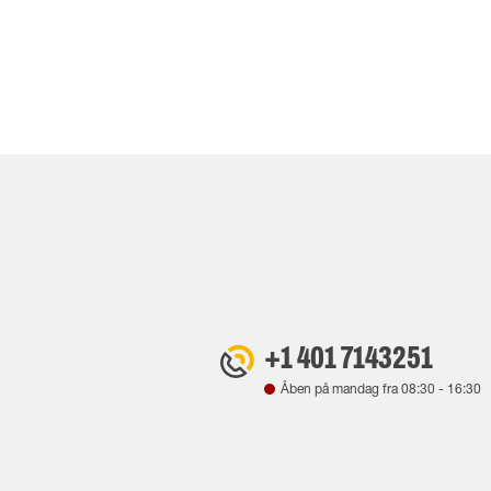
+1 401 7143251
Åben på mandag fra
08:30
-
16:30