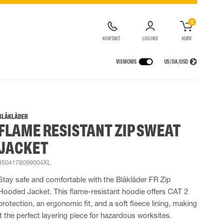
0
KONTAKT
LOG IND
KURV
VIS MOMS
US / DA / USD
KERHEDSUDSTYR
REGNTØJ
ÅNDEDRÆTSVÆRN
LOGISTIKLØSNING
de kedeldragter
Regnbukser
Halv- og hel masker
BLÅKLÄDER
FLAME RESISTANT ZIP SWEAT
ldragter
High Vis regntøj
Filtre
Motorenheder
JACKET
Tilbehør til åndedrætsværn
3504178099004XL
UDSTYR
TASKER
Stay safe and comfortable with the Blåkläder FR Zip
Løftetasker
Hooded Jacket. This flame-resistant hoodie offers CAT 2
er
Diverse tasker
protection, an ergonomic fit, and a soft fleece lining, making
it the perfect layering piece for hazardous worksites.