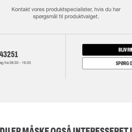
Kontakt vores produktspecialister, hvis du har
spørgsmål til produktvalget.
BLIV R
143251
ag fra
08:30
-
16:30
SPØRG O
DU ER MÅSKE OGSÅ INTERESSERET 