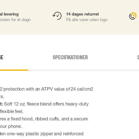
al levering
14 dages returret
inden for ét døgn
På alle varer uden logo
SE
SPECIFIKATIONER
 protection with an ATPV value of 24 cal/cm2
s.
t:
Soft 12 oz. fleece blend offers heavy-duty
lexible feel.
es a fixed hood, ribbed cuffs, and a secure
 your phone.
en one-way plastic zipper and reinforced