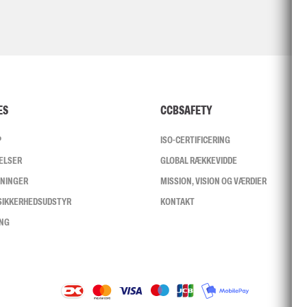
ES
CCBSAFETY
P
ISO-CERTIFICERING
ELSER
GLOBAL RÆKKEVIDDE
SNINGER
MISSION, VISION OG VÆRDIER
 SIKKERHEDSUDSTYR
KONTAKT
ING