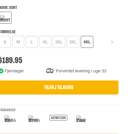
FARVE:
SORT
okke
uering
STØRRELSE
S
M
L
XL
2XL
3XL
4XL
$189.95
Fjernlager
Forventet levering i uge 33
TILFØJ TIL KURV
STANDARDER
ASTM F1506