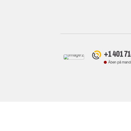
+1 401 7
Åben på mand