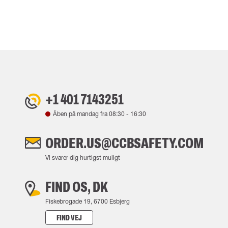
+1 401 7143251
Åben på mandag fra
08:30
-
16:30
ORDER.US@CCBSAFETY.COM
Vi svarer dig hurtigst muligt
FIND OS, DK
Fiskebrogade 19, 6700 Esbjerg
FIND VEJ