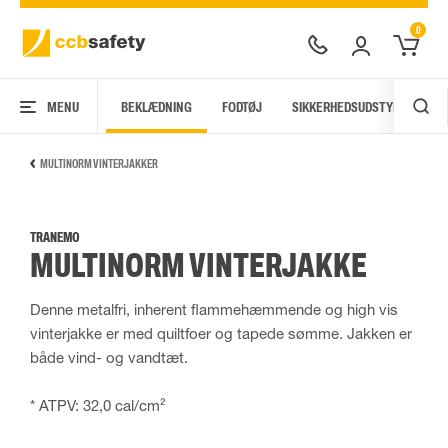
0
MENU
BEKLÆDNING
FODTØJ
SIKKERHEDSUDSTYR
AR
MULTINORM VINTERJAKKER
TRANEMO
MULTINORM VINTERJAKKE
Denne metalfri, inherent flammehæmmende og high vis
vinterjakke er med quiltfoer og tapede sømme. Jakken er
både vind- og vandtæt.
* ATPV: 32,0 cal/cm²