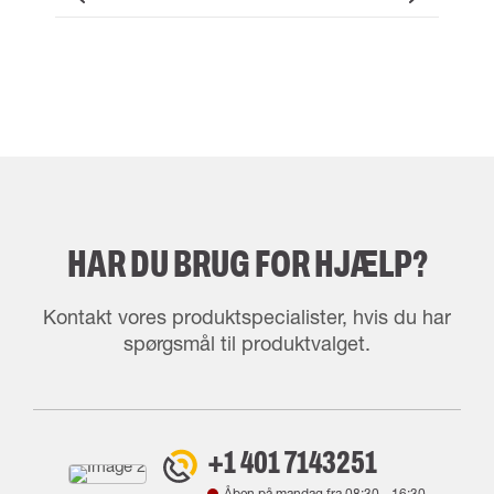
HAR DU BRUG FOR HJÆLP?
Kontakt vores produktspecialister, hvis du har
spørgsmål til produktvalget.
+1 401 7143251
Åben på mandag fra
08:30
-
16:30