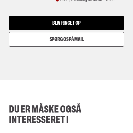
BLIV RINGET OP
SPØRG OS PÅ MAIL
DU ER MÅSKE OGSÅ
INTERESSERET I