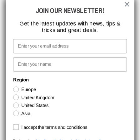
JOIN OUR NEWSLETTER!
CCBSAFETY
ISO-CERTIFICERING
Get the latest updates with news, tips &
tricks and great deals.
GLOBAL RÆKKEVIDDE
MISSION, VISION OG VÆRDIER
Email
KONTAKT
First name
NYHEDSBREV TILMELDING
Region
Europe
Hold dig opdateret med gode tilbud og produktnyheder. Din e-mail
United Kingdom
opbevares sikkert og du kan til enhver tid
United States
Asia
Terms and conditions
I accept the terms and conditions