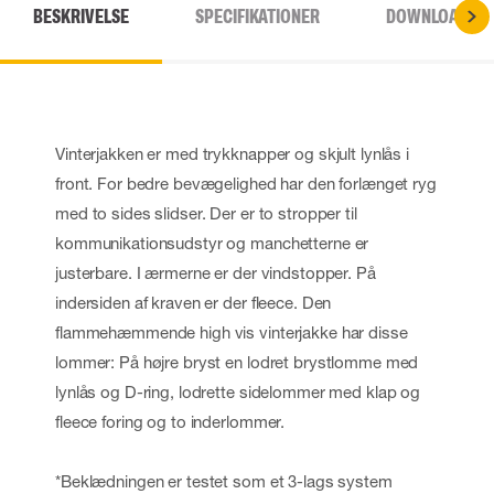
BESKRIVELSE
SPECIFIKATIONER
DOWNLOADS
Vinterjakken er med trykknapper og skjult lynlås i
front. For bedre bevægelighed har den forlænget ryg
med to sides slidser. Der er to stropper til
kommunikationsudstyr og manchetterne er
justerbare. I ærmerne er der vindstopper. På
indersiden af kraven er der fleece. Den
flammehæmmende high vis vinterjakke har disse
lommer: På højre bryst en lodret brystlomme med
lynlås og D-ring, lodrette sidelommer med klap og
fleece foring og to inderlommer.
*Beklædningen er testet som et 3-lags system