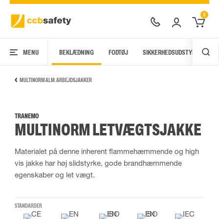
0
MENU
BEKLÆDNING
FODTØJ
SIKKERHEDSUDSTYR
AR
MULTINORM ALM. ARBEJDSJAKKER
TRANEMO
MULTINORM LETVÆGTSJAKKE
Materialet på denne inherent flammehæmmende og high
vis jakke har høj slidstyrke, gode brandhæmmende
egenskaber og let vægt.
STANDARDER