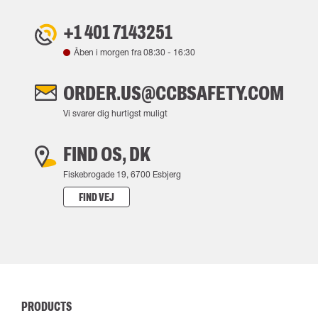
+1 401 7143251
Åben i morgen fra
08:30
-
16:30
ORDER.US@CCBSAFETY.COM
Vi svarer dig hurtigst muligt
FIND OS, DK
Fiskebrogade 19, 6700 Esbjerg
FIND VEJ
PRODUCTS