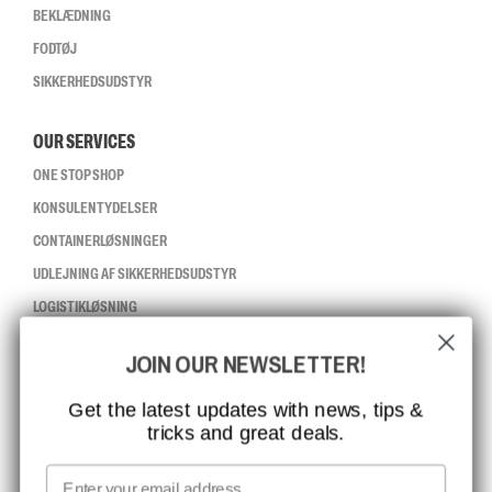
BEKLÆDNING
FODTØJ
SIKKERHEDSUDSTYR
OUR SERVICES
ONE STOP SHOP
KONSULENTYDELSER
CONTAINERLØSNINGER
UDLEJNING AF SIKKERHEDSUDSTYR
LOGISTIKLØSNING
JOIN OUR NEWSLETTER!
CCBSAFETY
ISO-CERTIFICERING
Get the latest updates with news, tips &
tricks and great deals.
GLOBAL RÆKKEVIDDE
MISSION, VISION OG VÆRDIER
Email