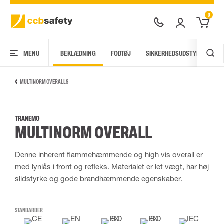
0
MENU
BEKLÆDNING
FODTØJ
SIKKERHEDSUDSTYR
AR
MULTINORM OVERALLS
TRANEMO
MULTINORM OVERALL
Denne inherent flammehæmmende og high vis overall er
med lynlås i front og refleks. Materialet er let vægt, har høj
slidstyrke og gode brandhæmmende egenskaber.
STANDARDER