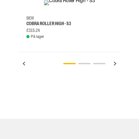
SIEVI
SKYLO
COBRA ROLLER HIGH - S3
FALD
£315.24
£334.
På lager
Fje