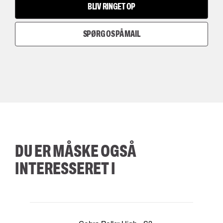
BLIV RINGET OP
SPØRG OS PÅ MAIL
DU ER MÅSKE OGSÅ
INTERESSERET I
35
36
37
38
M/2XL