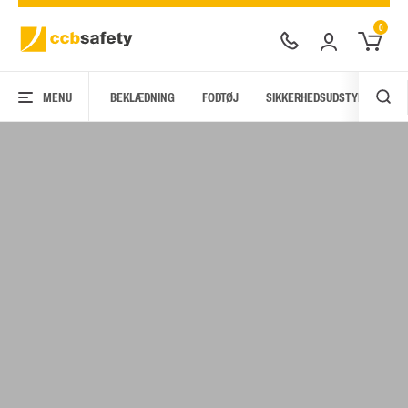
0
MENU
BEKLÆDNING
FODTØJ
SIKKERHEDSUDSTYR
AR