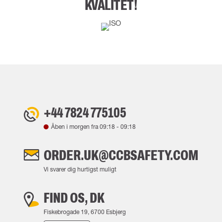
KVALITET!
+44 7824 775105
Åben i morgen fra
09:18
-
09:18
ORDER.UK@CCBSAFETY.COM
Vi svarer dig hurtigst muligt
FIND OS, DK
Fiskebrogade 19, 6700 Esbjerg