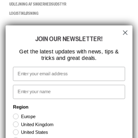
UDLEJNING AF SIKKERHEDSUDSTYR
LOGISTIKLØSNING
CCBSAFETY
JOIN OUR NEWSLETTER!
ISO-CERTIFICERING
GLOBAL RÆKKEVIDDE
Get the latest updates with news, tips &
tricks and great deals.
MISSION, VISION OG VÆRDIER
KONTAKT
Email
MEDIA
First name
NYHEDSBREV TILMELDING
Region
Europe
Hold dig opdateret med gode tilbud og produktnyheder. Din e-mail
United Kingdom
opbevares sikkert og du kan til enhver tid
United States