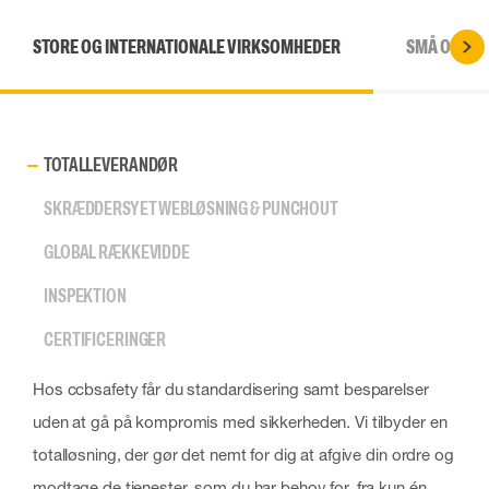
STORE OG INTERNATIONALE VIRKSOMHEDER
SMÅ OG ME
TOTALLEVERANDØR
SKRÆDDERSYET WEBLØSNING & PUNCHOUT
GLOBAL RÆKKEVIDDE
INSPEKTION
CERTIFICERINGER
Hos ccbsafety får du standardisering samt besparelser
uden at gå på kompromis med sikkerheden. Vi tilbyder en
totalløsning, der gør det nemt for dig at afgive din ordre og
modtage de tjenester, som du har behov for, fra kun én