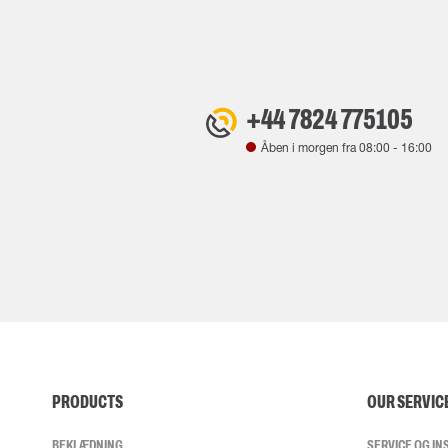
+44 7824 775105
Åben i morgen fra
08:00
-
16:00
PRODUCTS
OUR SERVIC
BEKLÆDNING
SERVICE OG I