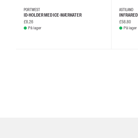
Engangshandsker
PORTWEST
ASTILAND
Impact handsker
ID-HOLDER MED ICE-MÆRKATER
INFRARE
Diverse handsker
£8.26
£58.80
Elektrisk isolerende handsker
På lager
På lager
Arc Flash Handsker
Tilbehør til handsker