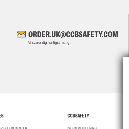
ORDER.UK@CCBSAFETY.COM
Vi svarer dig hurtigst muligt
ES
CCBSAFETY
NSPEKTION CENTER
ISO-CERTIFICERING