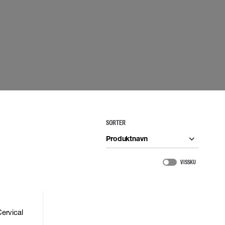
UDSTYR
TASKER
Løftetasker
er
Diverse tasker
okke
uering
SORTER
Produktnavn
VIS SKU