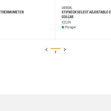
LAERDAL
D THERMOMETER
STIFNECK SELECT ADJUSTABLE 
COLLAR
£21.04
På lager
1