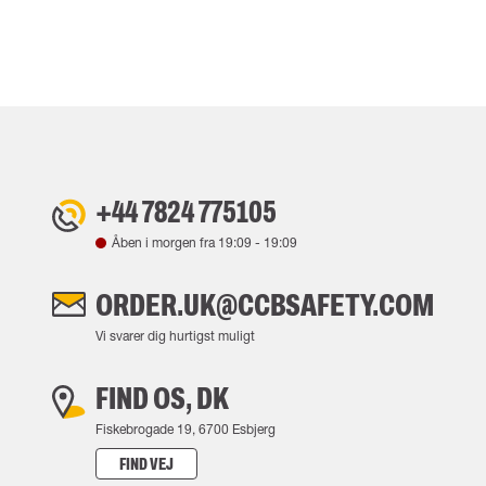
+44 7824 775105
Åben i morgen fra
19:09
-
19:09
ORDER.UK@CCBSAFETY.COM
Vi svarer dig hurtigst muligt
FIND OS, DK
Fiskebrogade 19, 6700 Esbjerg
FIND VEJ