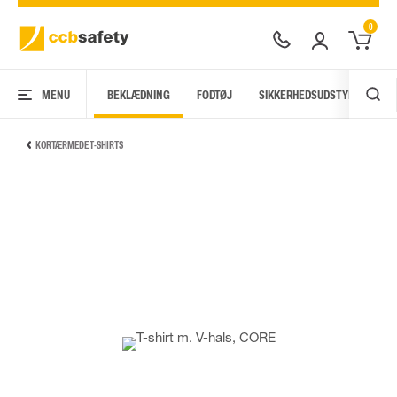
0
MENU
BEKLÆDNING
FODTØJ
SIKKERHEDSUDSTYR
AR
KORTÆRMEDE T-SHIRTS