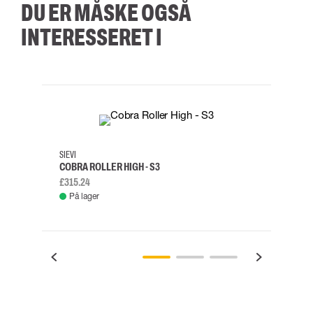
DU ER MÅSKE OGSÅ
INTERESSERET I
35
36
37
38
M/2XL
SIEVI
SKYLO
COBRA ROLLER HIGH - S3
FALD
£315.24
£334.
På lager
Fje