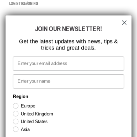
LOGISTIKLØSNING
CCBSAFETY
JOIN OUR NEWSLETTER!
ISO-CERTIFICERING
GLOBAL RÆKKEVIDDE
Get the latest updates with news, tips &
tricks and great deals.
MISSION, VISION OG VÆRDIER
KONTAKT
Email
MEDIA
First name
NYHEDSBREV TILMELDING
Region
Europe
Hold dig opdateret med gode tilbud og produktnyheder. Din e-mail
United Kingdom
opbevares sikkert og du kan til enhver tid
United States
Asia