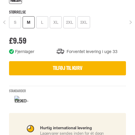
STØRRELSE
S
M
L
XL
2XL
3XL
£9.59
Fjernlager
Forventet levering i uge 33
TILFØJ TIL KURV
STANDARDER
Hurtig international levering
Lagervarer sendes inden for ét døgn