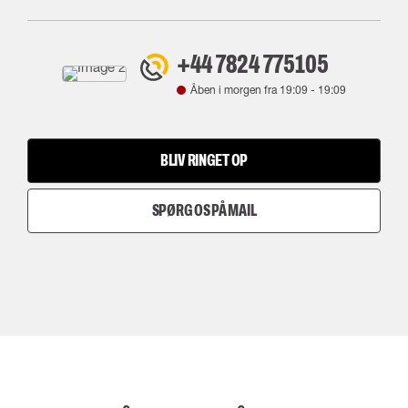
+44 7824 775105
Åben i morgen fra
19:09
-
19:09
BLIV RINGET OP
SPØRG OS PÅ MAIL