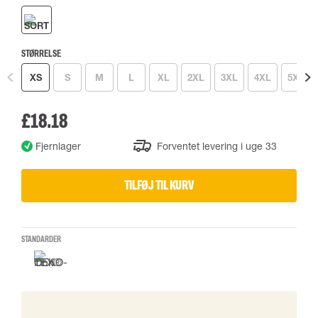
STØRRELSE
XS
S
M
L
XL
2XL
3XL
4XL
5XL
£18.18
Fjernlager
Forventet levering i uge 33
TILFØJ TIL KURV
STANDARDER