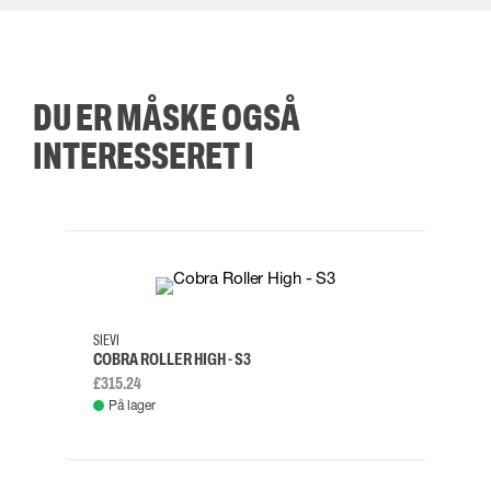
DU ER MÅSKE OGSÅ
INTERESSERET I
35
36
37
38
M/2XL
SIEVI
SKYLO
COBRA ROLLER HIGH - S3
FALD
£315.24
£334.
På lager
Fje