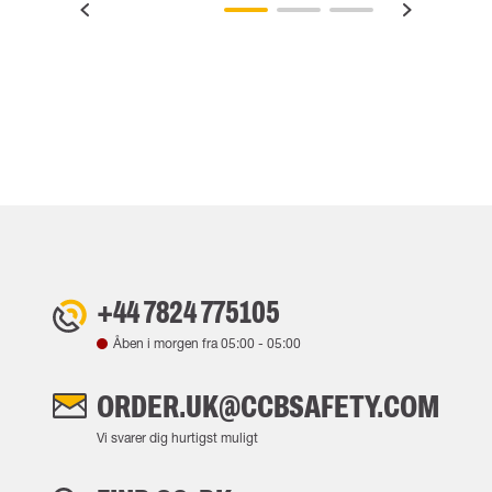
+44 7824 775105
Åben i morgen fra
05:00
-
05:00
ORDER.UK@CCBSAFETY.COM
Vi svarer dig hurtigst muligt