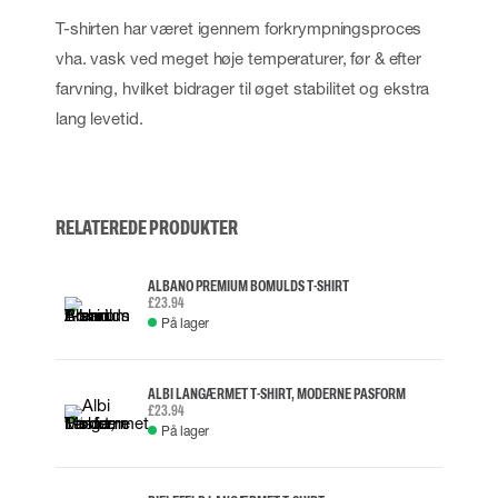
T-shirten har været igennem forkrympningsproces
vha. vask ved meget høje temperaturer, før & efter
farvning, hvilket bidrager til øget stabilitet og ekstra
lang levetid.
RELATEREDE PRODUKTER
ALBANO PREMIUM BOMULDS T-SHIRT
£23.94
På lager
ALBI LANGÆRMET T-SHIRT, MODERNE PASFORM
£23.94
På lager