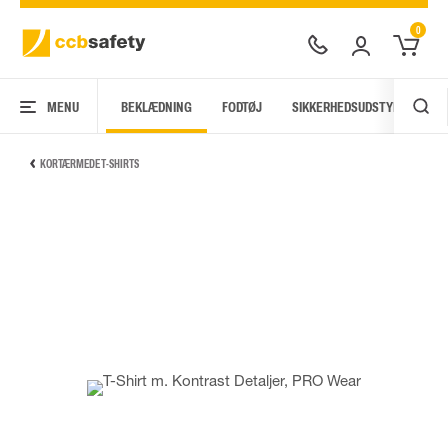
0
MENU
BEKLÆDNING
FODTØJ
SIKKERHEDSUDSTYR
AR
KORTÆRMEDE T-SHIRTS