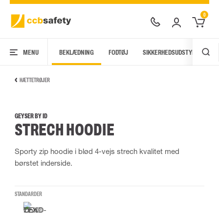
0
MENU
BEKLÆDNING
FODTØJ
SIKKERHEDSUDSTYR
AR
HÆTTETRØJER
GEYSER BY ID
STRECH HOODIE
Sporty zip hoodie i blød 4-vejs strech kvalitet med
børstet inderside.
STANDARDER