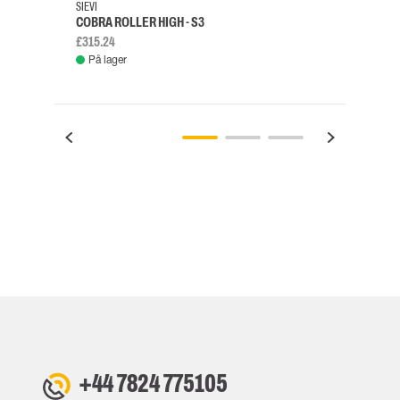
SIEVI
SKYLO
COBRA ROLLER HIGH - S3
FALD
£315.24
£334.
På lager
Fje
+44 7824 775105