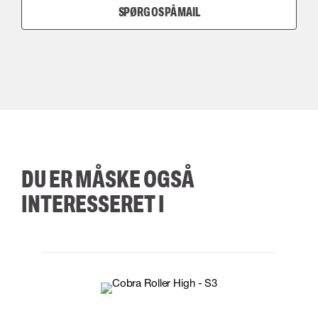
SPØRG OS PÅ MAIL
DU ER MÅSKE OGSÅ
INTERESSERET I
35
36
37
38
M/2XL