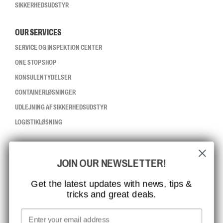
SIKKERHEDSUDSTYR
OUR SERVICES
SERVICE OG INSPEKTION CENTER
ONE STOP SHOP
KONSULENTYDELSER
CONTAINERLØSNINGER
UDLEJNING AF SIKKERHEDSUDSTYR
LOGISTIKLØSNING
CCBSAFETY
JOIN OUR NEWSLETTER!
ISO-CERTIFICERING
GLOBAL RÆKKEVIDDE
Get the latest updates with news, tips &
tricks and great deals.
MISSION, VISION OG VÆRDIER
KONTAKT
Email