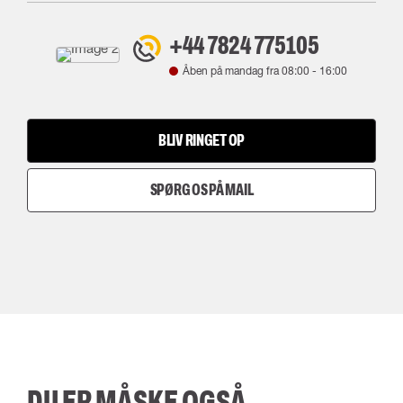
+44 7824 775105
Åben på mandag fra
08:00
-
16:00
BLIV RINGET OP
SPØRG OS PÅ MAIL
DU ER MÅSKE OGSÅ