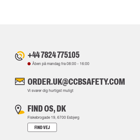
+44 7824 775105
Åben på mandag fra
08:00
-
16:00
ORDER.UK@CCBSAFETY.COM
Vi svarer dig hurtigst muligt
FIND OS, DK
Fiskebrogade 19, 6700 Esbjerg
FIND VEJ