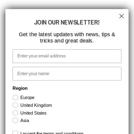
CCBSAFETY
JOIN OUR NEWSLETTER!
ISO-CERTIFICERING
GLOBAL RÆKKEVIDDE
Get the latest updates with news, tips &
tricks and great deals.
MISSION, VISION OG VÆRDIER
KONTAKT
Email
MEDIA
First name
NYHEDSBREV TILMELDING
Region
Europe
Hold dig opdateret med gode tilbud og produktnyheder. Din e-mail
United Kingdom
opbevares sikkert og du kan til enhver tid
United States
Asia
Terms and conditions
I accept the terms and conditions