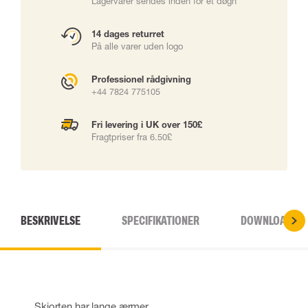
Lagervarer sendes inden for ét døgn
14 dages returret
På alle varer uden logo
Professionel rådgivning
+44 7824 775105
Fri levering i UK over 150£
Fragtpriser fra 6.50£
BESKRIVELSE
SPECIFIKATIONER
DOWNLOADS
Skjorten har lange ærmer.