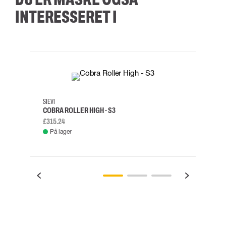
INTERESSERET I
35
36
37
38
M/2XL
SIEVI
SKYLO
COBRA ROLLER HIGH - S3
FALD
£315.24
£334.
På lager
Fje