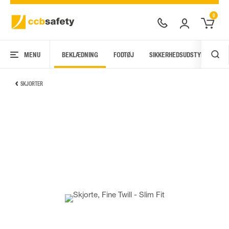
0
MENU
BEKLÆDNING
FODTØJ
SIKKERHEDSUDSTYR
AR
SKJORTER