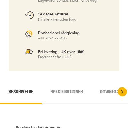
Lagervarer sendes inden for ét døgn
14 dages returret
På alle varer uden logo
Professionel rådgivning
+44 7824 775105
Fri levering i UK over 150£
Fragtpriser fra 6.50£
BESKRIVELSE
SPECIFIKATIONER
DOWNLOADS
Skjorten har lange ærmer.