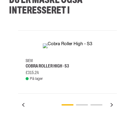
INTERESSERET I
35
36
37
38
M/2XL
SIEVI
SKYLO
COBRA ROLLER HIGH - S3
FALD
£315.24
£334.
På lager
Fje