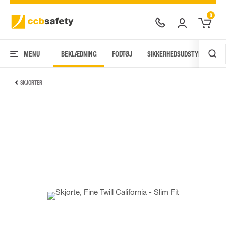
0
MENU
BEKLÆDNING
FODTØJ
SIKKERHEDSUDSTYR
AR
SKJORTER