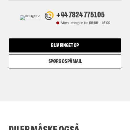
+44 7824 775105
Åben i morgen fra
08:00
-
16:00
BLIV RINGET OP
SPØRG OS PÅ MAIL
DU ER MÅSKE OGSÅ