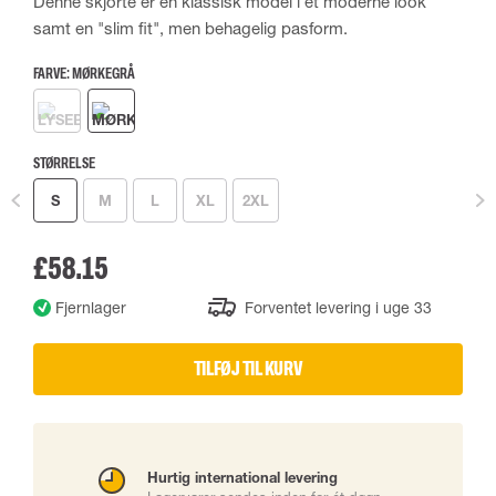
Denne skjorte er en klassisk model i et moderne look
samt en "slim fit", men behagelig pasform.
FARVE:
MØRKEGRÅ
STØRRELSE
S
M
L
XL
2XL
£58.15
Fjernlager
Forventet levering i uge 33
TILFØJ TIL KURV
Hurtig international levering