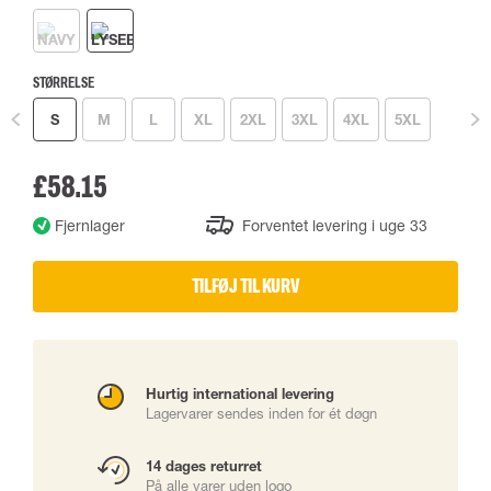
STØRRELSE
S
M
L
XL
2XL
3XL
4XL
5XL
£58.15
Fjernlager
Forventet levering i uge 33
TILFØJ TIL KURV
Hurtig international levering
Lagervarer sendes inden for ét døgn
14 dages returret
På alle varer uden logo