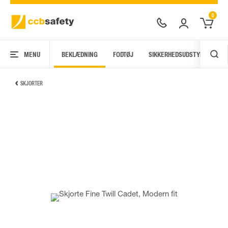
0
MENU
BEKLÆDNING
FODTØJ
SIKKERHEDSUDSTYR
AR
SKJORTER