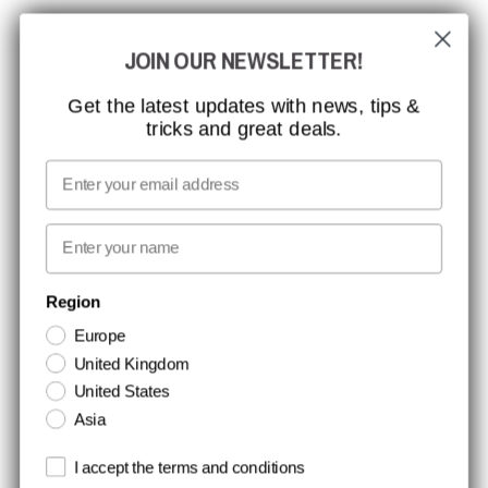
CCBSAFETY
JOIN OUR NEWSLETTER!
ISO-CERTIFICERING
GLOBAL RÆKKEVIDDE
Get the latest updates with news, tips &
tricks and great deals.
MISSION, VISION OG VÆRDIER
KONTAKT
Email
MEDIA
First name
NYHEDSBREV TILMELDING
Region
Europe
Hold dig opdateret med gode tilbud og produktnyheder. Din e-mail
United Kingdom
opbevares sikkert og du kan til enhver tid
United States
Asia
Terms and conditions
I accept the terms and conditions