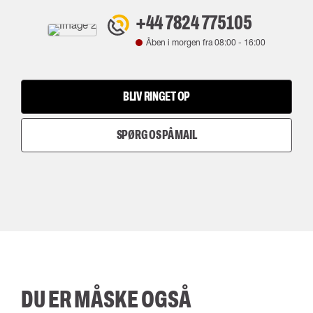
+44 7824 775105
Åben i morgen fra
08:00
-
16:00
BLIV RINGET OP
SPØRG OS PÅ MAIL
DU ER MÅSKE OGSÅ