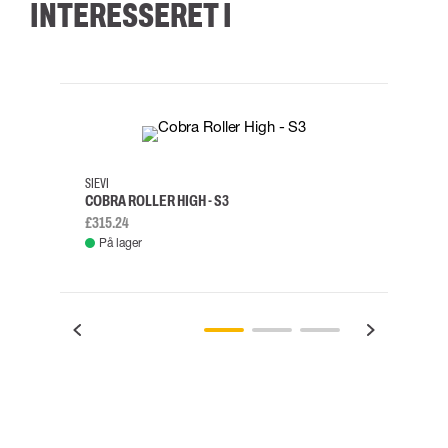
INTERESSERET I
35
36
37
38
M/2XL
SIEVI
SKYLO
COBRA ROLLER HIGH - S3
FALD
£315.24
£334.
På lager
Fje