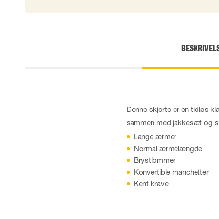
Engangshandsker
Impact handsker
Diverse handsker
Elektrisk isolerende handsker
BESKRIVEL
Arc Flash Handsker
Tilbehør til handsker
Denne skjorte er en tidløs klass
sammen med jakkesæt og slip
Lange ærmer
Normal ærmelængde
Brystlommer
Konvertible manchetter
Kent krave