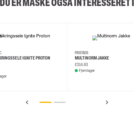
DU ER MÅSKE OGSÅ INTERESSERET 
XS/M
2XL/5XL
2XL
3XL
4XL
L
EC
FRISTADS
KRINGSSELE IGNITE PROTON
MULTINORM JAKKE
£314.93
Fjernlager
lager