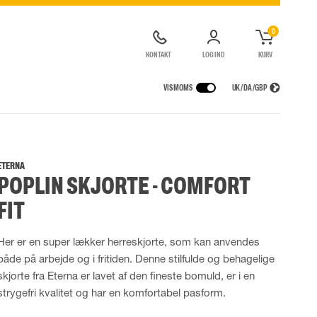
0
KONTAKT
LOG IND
KURV
VIS MOMS
UK / DA / GBP
GER
REGNTØJ
ÅNDEDRÆTSVÆRN
UDLEJNING AF SIKKERHEDSUDSTYR
agter
Regnjakker
Halv- og hel masker
ETERNA
POPLIN SKJORTE - COMFORT
ragter
r Lygter og Pandelamper
Regnbukser
Filtre
de kedeldragter
Regnkedeldragter
Engangsmasker
FIT
ldragter
Regnsæt
Motorenheder
High Vis regntøj
Nødflugt og redning
Her er en super lækker herreskjorte, som kan anvendes
Flammehæmmende regntøj
Tilbehør til åndedrætsværn
Multinorm regntøj
både på arbejde og i fritiden. Denne stilfulde og behagelige
skjorte fra Eterna er lavet af den fineste bomuld, er i en
strygefri kvalitet og har en komfortabel pasform.