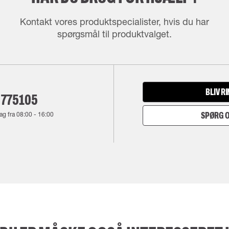
Kontakt vores produktspecialister, hvis du har
spørgsmål til produktvalget.
BLIV R
 775105
ag fra
08:00
-
16:00
SPØRG O