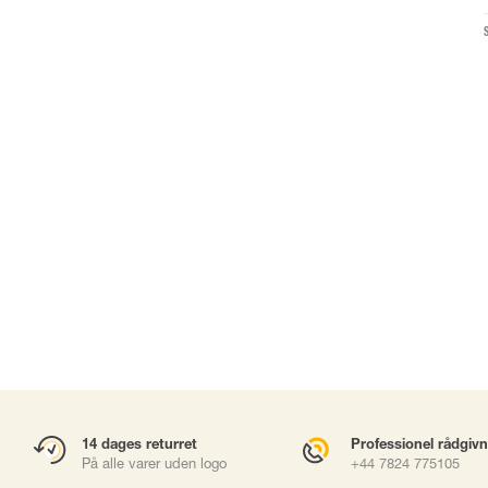
DRAGTER & ENGANGS PPE
WORK AT HEIGHTS 
Dragter
Seler
Masker
Falddæmperlin
r
Støtteliner
Forankring
Karabinhager
Faldsikringsbl
Gliders
Rope Access
Redning & Evak
sories
Brøndhejs
Værktøjssikring
Accessories
14 dages returret
Professionel rådgiv
På alle varer uden logo
+44 7824 775105