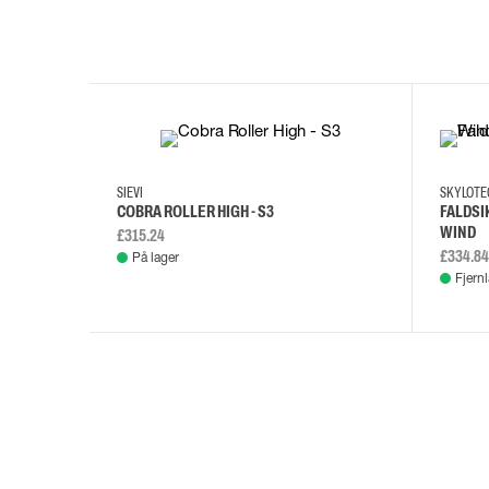
35
36
37
38
M/2XL
SIEVI
SKYLOT
COBRA ROLLER HIGH - S3
FALDSI
WIND
£315.24
£334.84
På lager
Fjern