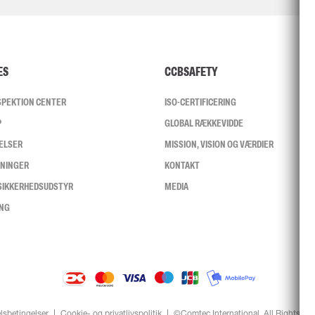
ES
CCBSAFETY
NSPEKTION CENTER
ISO-CERTIFICERING
P
GLOBAL RÆKKEVIDDE
ELSER
MISSION, VISION OG VÆRDIER
SNINGER
KONTAKT
 SIKKERHEDSUDSTYR
MEDIA
ING
lsbetingelser
Cookie- og privatlivspolitik
©Comtec International. All Rights Re