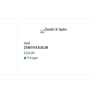
I
KASK
KASK
ZENITH X HJELM
ZENITH X
£104.89
£108.46
På lager
På lage