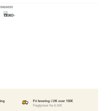
UDSTYR
TASKER
STANDARDER
Løftetasker
er
Diverse tasker
okke
uering
ning
Fri levering i UK over 150£
Fragtpriser fra 6.50£