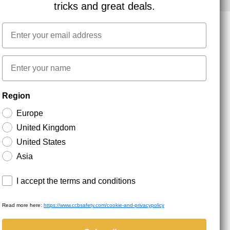
tricks and great deals.
Email
NYHEDSBREV TILMELDING
First name
Region
Hold dig opdateret med gode tilbud og
produktnyheder. Din e-mail opbevares sikkert og du
Europe
kan til enhver tid
United Kingdom
United States
Asia
Terms and conditions
I accept the terms and conditions
Read more here:
https://www.ccbsafety.com/cookie-and-privacypolicy
served.