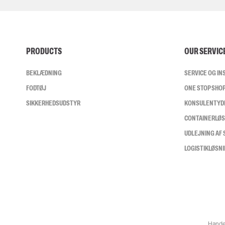
PRODUCTS
OUR SERVIC
BEKLÆDNING
SERVICE OG I
FODTØJ
ONE STOP SHO
SIKKERHEDSUDSTYR
KONSULENTYD
CONTAINERLØ
UDLEJNING AF
LOGISTIKLØSN
Hande