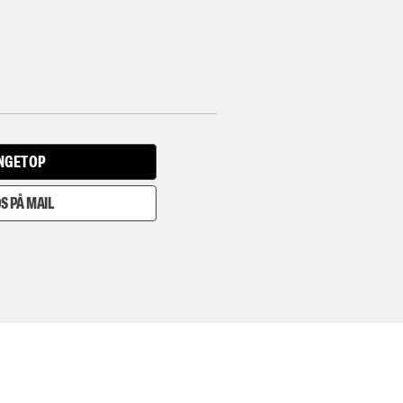
INGET OP
S PÅ MAIL