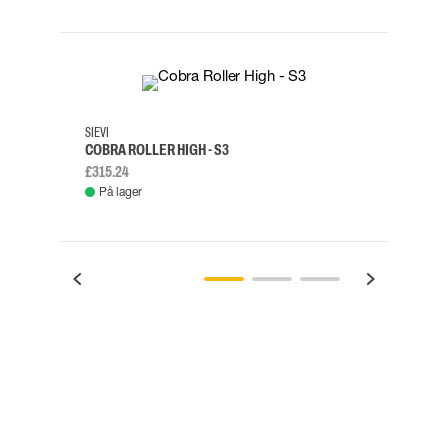
35
36
37
38
M/2XL
SIEVI
SKYLO
COBRA ROLLER HIGH - S3
FALD
£315.24
£334.
På lager
Fje