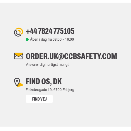
+44 7824 775105
Åben i dag fra
08:00
-
16:00
ORDER.UK@CCBSAFETY.COM
Vi svarer dig hurtigst muligt
FIND OS, DK
Fiskebrogade 19, 6700 Esbjerg
FIND VEJ