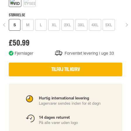
STØRRELSE
S
M
L
XL
2XL
3XL
4XL
5XL
£50.99
Fjernlager
Forventet levering i uge 33
TILFØJ TIL KURV
Hurtig international levering
Lagervarer sendes inden for ét døgn
14 dages returret
På alle varer uden logo