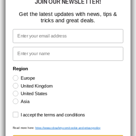
JOIN OUR NEWSLETTER!
ISO-CERTIFICERING
GLOBAL RÆKKEVIDDE
Get the latest updates with news, tips &
tricks and great deals.
MISSION, VISION OG VÆRDIER
KONTAKT
Email
MEDIA
First name
NYHEDSBREV TILMELDING
Region
Europe
Hold dig opdateret med gode tilbud og produktnyheder. Din e-mail
United Kingdom
opbevares sikkert og du kan til enhver tid
United States
Asia
Terms and conditions
I accept the terms and conditions
Read more here:
https://www.ccbsafety.com/cookie-and-privacypolicy
Handelsbetingelser
Cookie- og privatlivspolitik