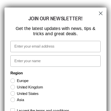
CCBSAFETY
JOIN OUR NEWSLETTER!
ISO-CERTIFICERING
GLOBAL RÆKKEVIDDE
Get the latest updates with news, tips &
tricks and great deals.
MISSION, VISION OG VÆRDIER
KONTAKT
Email
MEDIA
First name
NYHEDSBREV TILMELDING
Region
Europe
Hold dig opdateret med gode tilbud og produktnyheder. Din e-mail
United Kingdom
opbevares sikkert og du kan til enhver tid
United States
Asia
Terms and conditions
I accept the terms and conditions