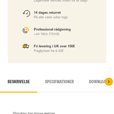
Lagervarer sendes inden for ét døgn
14 dages returret
På alle varer uden logo
Professionel rådgivning
+44 7824 775105
Fri levering i UK over 150£
Fragtpriser fra 6.50£
BESKRIVELSE
SPECIFIKATIONER
DOWNLOADS
Skjorten har lange ærmer.