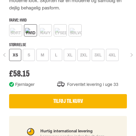
moderne look. Skjorten har en moderne og samtidig en
dejlig behagelig pasform.
FARVE:
HVID
STØRRELSE
XS
S
M
L
XL
2XL
3XL
4XL
£58.15
Fjernlager
Forventet levering i uge 33
TILFØJ TIL KURV
Hurtig international levering