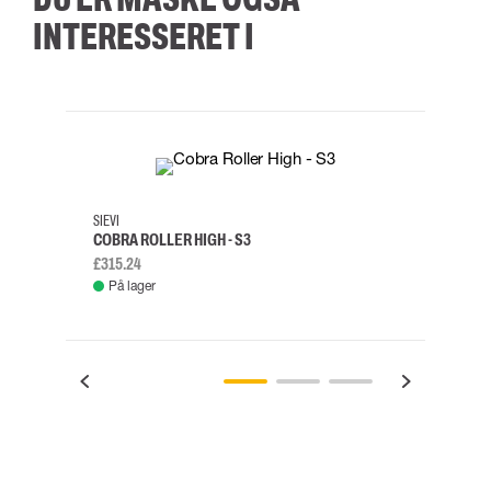
INTERESSERET I
35
36
37
38
M/2XL
SIEVI
SKYLO
COBRA ROLLER HIGH - S3
FALD
£315.24
£334.
På lager
Fje