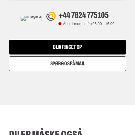
+44 7824 775105
Åben i morgen fra
08:00
-
16:00
BLIV RINGET OP
SPØRG OS PÅ MAIL
DU ER MÅSKE OGSÅ