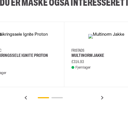
DU ER MÅSKE OGSÅ INTERESSERET 
XS/M
2XL/5XL
2XL
3XL
4XL
L
EC
FRISTADS
KRINGSSELE IGNITE PROTON
MULTINORM JAKKE
£314.93
Fjernlager
lager