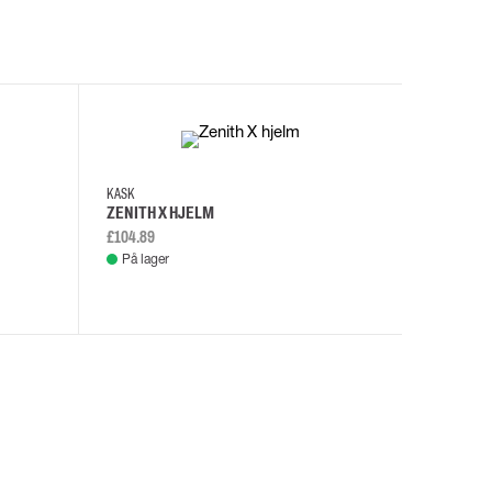
I
KASK
KASK
ZENITH X HJELM
ZENITH X
£104.89
£108.46
På lager
På lage