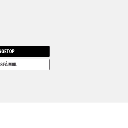
INGET OP
S PÅ MAIL