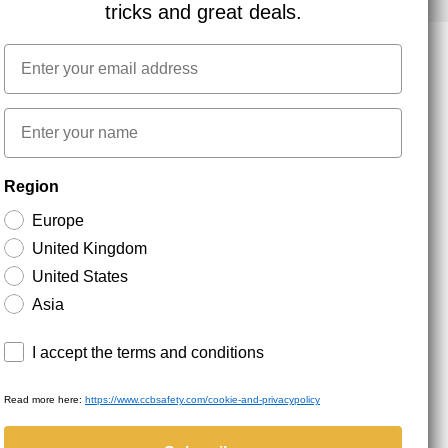
tricks and great deals.
Email
NYHEDSBREV TILMELDING
First name
Region
Hold dig opdateret med gode tilbud og
produktnyheder. Din e-mail opbevares sikkert og du
Europe
kan til enhver tid
United Kingdom
United States
Asia
Terms and conditions
I accept the terms and conditions
Read more here:
https://www.ccbsafety.com/cookie-and-privacypolicy
served.