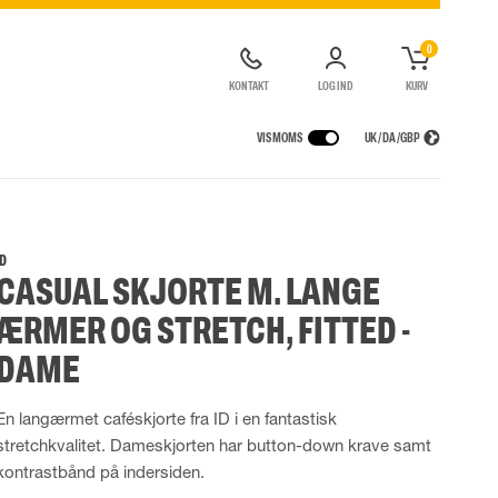
0
KONTAKT
LOG IND
KURV
VIS MOMS
UK / DA / GBP
GER
REGNTØJ
ÅNDEDRÆTSVÆRN
UDLEJNING AF SIKKERHEDSUDSTYR
agter
Regnjakker
Halv- og hel masker
ID
CASUAL SKJORTE M. LANGE
ragter
r Lygter og Pandelamper
Regnbukser
Filtre
de kedeldragter
Regnkedeldragter
Engangsmasker
ÆRMER OG STRETCH, FITTED -
ldragter
Regnsæt
Motorenheder
High Vis regntøj
Nødflugt og redning
DAME
Flammehæmmende regntøj
Tilbehør til åndedrætsværn
Multinorm regntøj
En langærmet caféskjorte fra ID i en fantastisk
stretchkvalitet. Dameskjorten har button-down krave samt
kontrastbånd på indersiden.