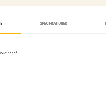
SE
SPECIFIKATIONER
dsnit bagpå.