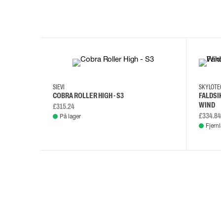
35
36
37
38
M/2XL
SIEVI
SKYLOT
COBRA ROLLER HIGH - S3
FALDSI
WIND
£315.24
£334.84
På lager
Fjern