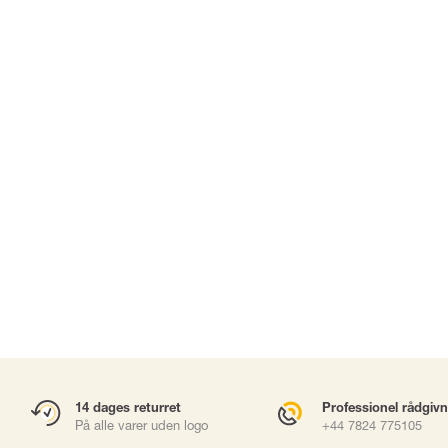
DRAGTER & ENGANGS PPE
WORK AT HEIGHTS 
Dragter
Seler
Masker
Falddæmperlin
r
Støtteliner
Forankring
Karabinhager
Faldsikringsbl
Gliders
Rope Access
Redning & Evak
sories
Brøndhejs
Værktøjssikring
Accessories
14 dages returret
Professionel rådgiv
På alle varer uden logo
+44 7824 775105