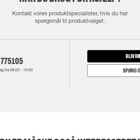
Kontakt vores produktspecialister, hvis du har
spørgsmål til produktvalget.
BLIV R
 775105
ag fra
08:00
-
16:00
SPØRG O