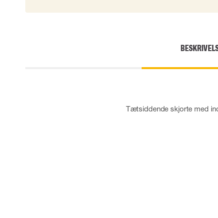
Engangshandsker
Impact handsker
Diverse handsker
Elektrisk isolerende handsker
BESKRIVEL
Arc Flash Handsker
Tilbehør til handsker
Tætsiddende skjorte med in