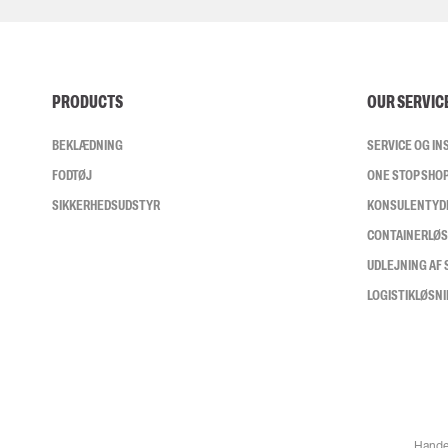
PRODUCTS
OUR SERVIC
BEKLÆDNING
SERVICE OG I
FODTØJ
ONE STOP SHO
SIKKERHEDSUDSTYR
KONSULENTYD
CONTAINERLØ
UDLEJNING AF
LOGISTIKLØSN
Hande