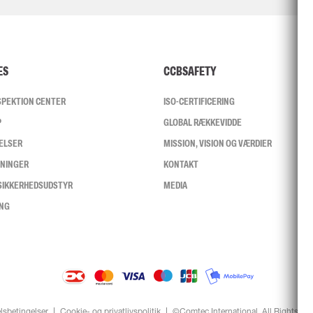
ES
CCBSAFETY
NSPEKTION CENTER
ISO-CERTIFICERING
P
GLOBAL RÆKKEVIDDE
ELSER
MISSION, VISION OG VÆRDIER
SNINGER
KONTAKT
 SIKKERHEDSUDSTYR
MEDIA
ING
lsbetingelser
Cookie- og privatlivspolitik
©Comtec International. All Rights Re