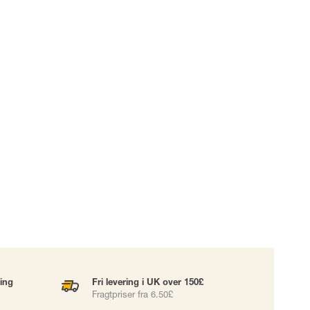
UDSTYR
TASKER
Løftetasker
er
Diverse tasker
okke
uering
ning
Fri levering i UK over 150£
Fragtpriser fra 6.50£