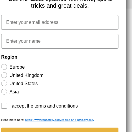
tricks and great deals.
Email
NYHEDSBREV TILMELDING
First name
Region
Hold dig opdateret med gode tilbud og
produktnyheder. Din e-mail opbevares sikkert og du
Europe
kan til enhver tid
United Kingdom
United States
Asia
Terms and conditions
I accept the terms and conditions
Read more here:
https://www.ccbsafety.com/cookie-and-privacypolicy