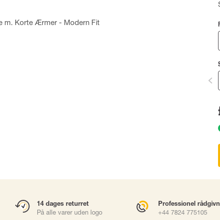
DRAGTER & ENGANGS PPE
WORK AT HEIGHTS 
Dragter
Seler
Masker
Falddæmperlin
r
Støtteliner
Forankring
Karabinhager
Faldsikringsbl
Gliders
Rope Access
Redning & Evak
sories
Brøndhejs
Værktøjssikring
Accessories
14 dages returret
Professionel rådgiv
På alle varer uden logo
+44 7824 775105