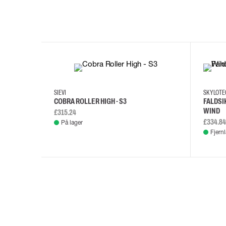
35
36
37
38
M/2XL
SIEVI
SKYLOT
COBRA ROLLER HIGH - S3
FALDSI
WIND
£315.24
£334.84
På lager
Fjern