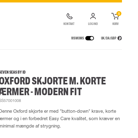
0
KONTAKT
LOG IND
KURV
VIS MOMS
UK / DA / GBP
GER
REGNTØJ
ÅNDEDRÆTSVÆRN
UDLEJNING AF SIKKERHEDSUDSTYR
agter
Regnjakker
Halv- og hel masker
SEVEN SEAS BY ID
OXFORD SKJORTE M. KORTE
ragter
r Lygter og Pandelamper
Regnbukser
Filtre
de kedeldragter
Regnkedeldragter
Engangsmasker
ÆRMER - MODERN FIT
ldragter
Regnsæt
Motorenheder
High Vis regntøj
Nødflugt og redning
SS57001008
Flammehæmmende regntøj
Tilbehør til åndedrætsværn
Denne Oxford skjorte er med "button-down" krave, korte
Multinorm regntøj
ærmer og i en forbedret Easy Care kvalitet, som kræver en
minimal mængde af strygning.