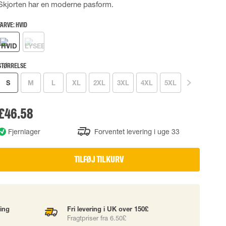
Skjorten har en moderne pasform.
UDSTYR
TASKER
Løftetasker
FARVE:
HVID
er
Diverse tasker
STØRRELSE
okke
S
M
L
XL
2XL
3XL
4XL
5XL
uering
£46.58
Fjernlager
Forventet levering i uge 33
TILFØJ TIL KURV
ning
Fri levering i UK over 150£
Fragtpriser fra 6.50£