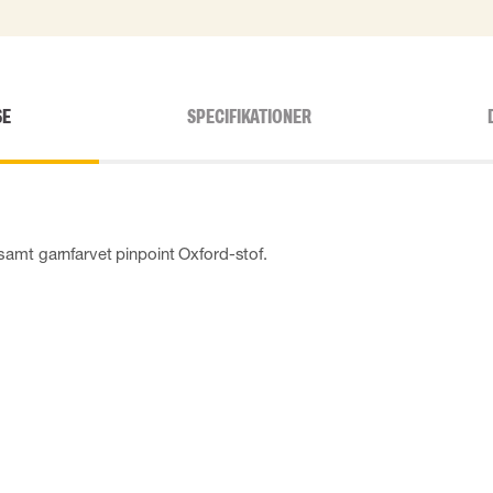
SE
SPECIFIKATIONER
amt garnfarvet pinpoint Oxford-stof.