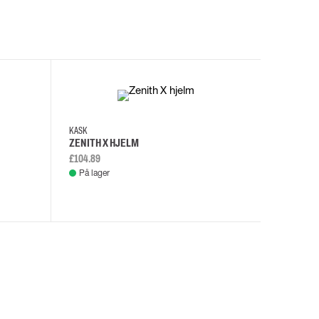
I
KASK
KASK
ZENITH X HJELM
ZENITH X
£104.89
£108.46
På lager
På lage