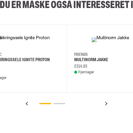
DU ER MÅSKE OGSÅ INTERESSERET 
XS/M
2XL/5XL
2XL
3XL
4XL
L
EC
FRISTADS
KRINGSSELE IGNITE PROTON
MULTINORM JAKKE
£314.93
Fjernlager
lager