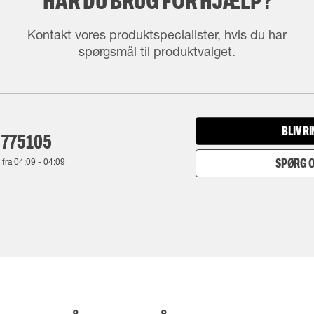
HAR DU BRUG FOR HJÆLP?
Kontakt vores produktspecialister, hvis du har
spørgsmål til produktvalget.
BLIV R
 775105
 fra
04:09
-
04:09
SPØRG O