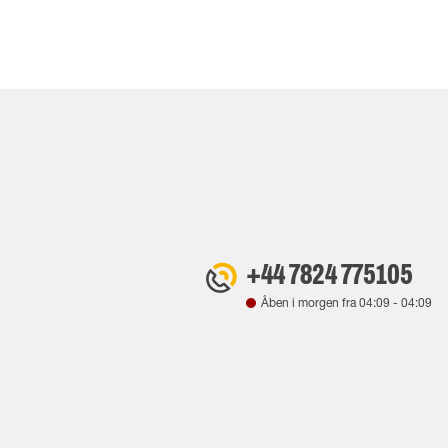
+44 7824 775105
Åben i morgen fra
04:09
-
04:09