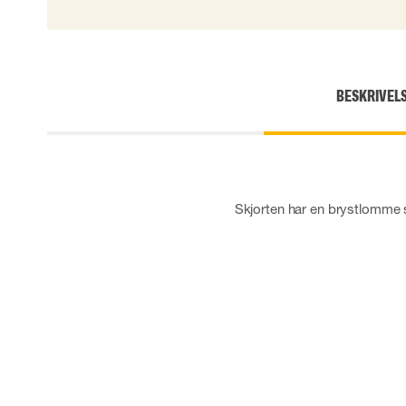
Engangshandsker
Impact handsker
Diverse handsker
Elektrisk isolerende handsker
BESKRIVEL
Arc Flash Handsker
Tilbehør til handsker
Skjorten har en brystlomme s