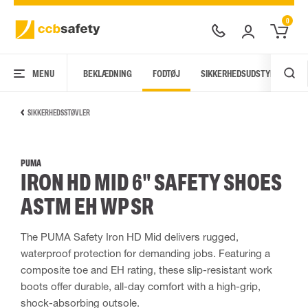
0
MENU
BEKLÆDNING
FODTØJ
SIKKERHEDSUDSTYR
AR
SIKKERHEDSSTØVLER
PUMA
IRON HD MID 6" SAFETY SHOES
ASTM EH WP SR
The PUMA Safety Iron HD Mid delivers rugged,
waterproof protection for demanding jobs. Featuring a
composite toe and EH rating, these slip-resistant work
boots offer durable, all-day comfort with a high-grip,
shock-absorbing outsole.