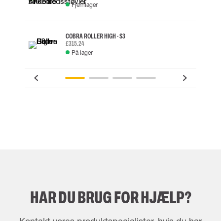
Fjernlager
COBRA ROLLER HIGH - S3
£315.24
På lager
HAR DU BRUG FOR HJÆLP?