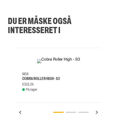
DU ER MÅSKE OGSÅ
INTERESSERET I
35
36
37
38
M/2XL
SIEVI
SKYLO
COBRA ROLLER HIGH - S3
FALD
£315.24
£334.
På lager
Fje