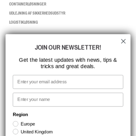
CONTAINERLØSNINGER
UDLEJNING AF SIKKERHEDSUDSTYR
LOGISTIKLØSNING
CCBSAFETY
JOIN OUR NEWSLETTER!
ISO-CERTIFICERING
GLOBAL RÆKKEVIDDE
Get the latest updates with news, tips &
tricks and great deals.
MISSION, VISION OG VÆRDIER
KONTAKT
Email
MEDIA
First name
NYHEDSBREV TILMELDING
Region
Europe
Hold dig opdateret med gode tilbud og produktnyheder. Din e-mail
United Kingdom
opbevares sikkert og du kan til enhver tid