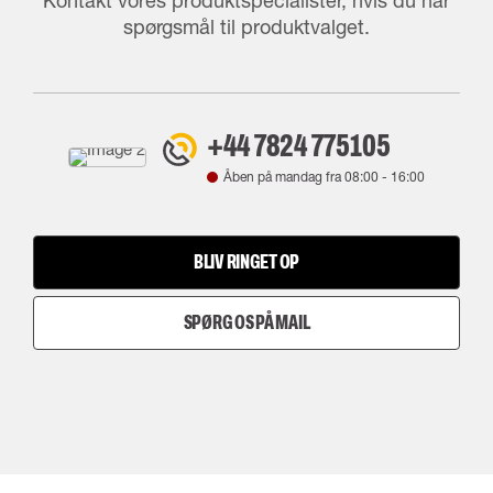
Kontakt vores produktspecialister, hvis du har
spørgsmål til produktvalget.
+44 7824 775105
Åben på mandag fra
08:00
-
16:00
BLIV RINGET OP
SPØRG OS PÅ MAIL