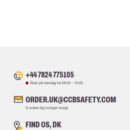
+44 7824 775105
Åben på mandag fra
08:00
-
16:00
ORDER.UK@CCBSAFETY.COM
Vi svarer dig hurtigst muligt
FIND OS, DK