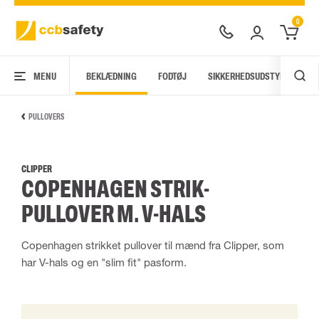
0
MENU
BEKLÆDNING
FODTØJ
SIKKERHEDSUDSTYR
AR
PULLOVERS
CLIPPER
COPENHAGEN STRIK-
PULLOVER M. V-HALS
Copenhagen strikket pullover til mænd fra Clipper, som
har V-hals og en "slim fit" pasform.