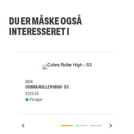
DU ER MÅSKE OGSÅ
INTERESSERET I
35
36
37
38
M/2XL
SIEVI
SKYLO
COBRA ROLLER HIGH - S3
FALD
£315.24
£334.
På lager
Fje