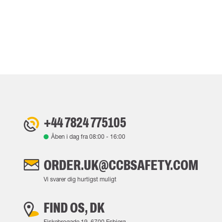
+44 7824 775105
Åben i dag fra
08:00
-
16:00
ORDER.UK@CCBSAFETY.COM
Vi svarer dig hurtigst muligt
FIND OS, DK
Fiskebrogade 19, 6700 Esbjerg