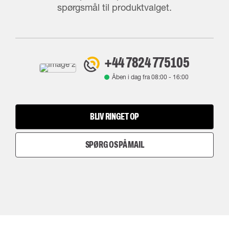
spørgsmål til produktvalget.
+44 7824 775105
Åben i dag fra
08:00
-
16:00
BLIV RINGET OP
SPØRG OS PÅ MAIL