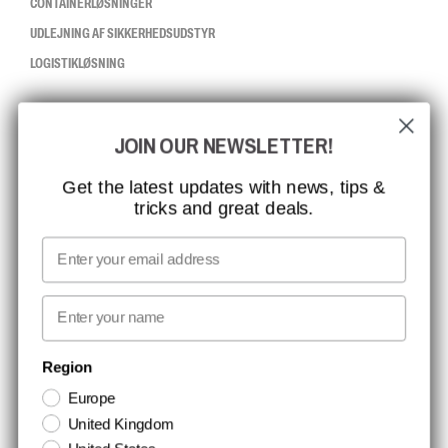
CONTAINERLØSNINGER
UDLEJNING AF SIKKERHEDSUDSTYR
LOGISTIKLØSNING
CCBSAFETY
JOIN OUR NEWSLETTER!
ISO-CERTIFICERING
GLOBAL RÆKKEVIDDE
Get the latest updates with news, tips &
tricks and great deals.
MISSION, VISION OG VÆRDIER
KONTAKT
Email
MEDIA
First name
NYHEDSBREV TILMELDING
Region
Europe
Hold dig opdateret med gode tilbud og produktnyheder. Din e-mail
United Kingdom
opbevares sikkert og du kan til enhver tid