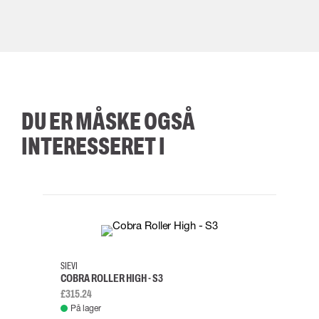
DU ER MÅSKE OGSÅ
INTERESSERET I
35
36
37
38
M/2XL
SIEVI
SKYLO
COBRA ROLLER HIGH - S3
FALD
£315.24
£334.
På lager
Fje