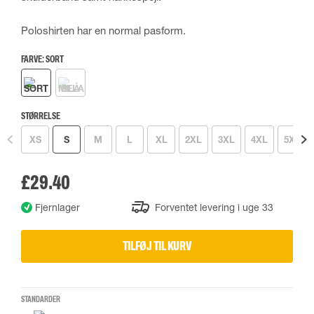
Poloshirten har en normal pasform.
FARVE:
SORT
STØRRELSE
XS
S
M
L
XL
2XL
3XL
4XL
5XL
£29.40
Fjernlager
Forventet levering i uge 33
TILFØJ TIL KURV
STANDARDER