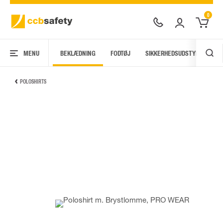
0
MENU
BEKLÆDNING
FODTØJ
SIKKERHEDSUDSTYR
AR
POLOSHIRTS