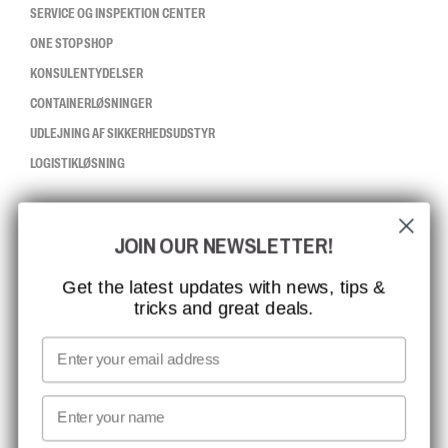
SERVICE OG INSPEKTION CENTER
ONE STOP SHOP
KONSULENTYDELSER
CONTAINERLØSNINGER
UDLEJNING AF SIKKERHEDSUDSTYR
LOGISTIKLØSNING
CCBSAFETY
JOIN OUR NEWSLETTER!
ISO-CERTIFICERING
GLOBAL RÆKKEVIDDE
Get the latest updates with news, tips &
tricks and great deals.
MISSION, VISION OG VÆRDIER
KONTAKT
Email
MEDIA
First name
NYHEDSBREV TILMELDING