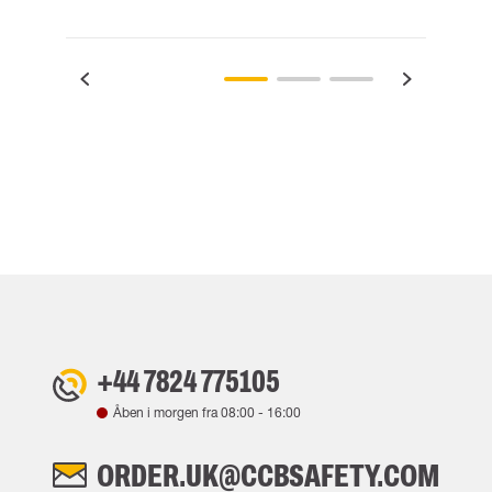
+44 7824 775105
Åben i morgen fra
08:00
-
16:00
ORDER.UK@CCBSAFETY.COM