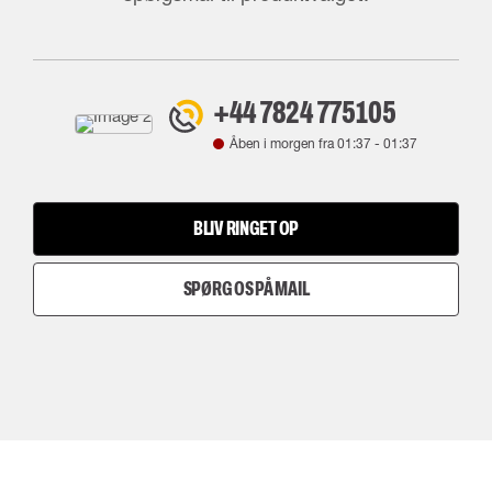
+44 7824 775105
Åben i morgen fra
01:37
-
01:37
BLIV RINGET OP
SPØRG OS PÅ MAIL