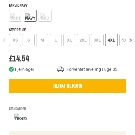
FARVE:
NAVY
STØRRELSE
XS
S
M
L
XL
2XL
3XL
4XL
5XL
£14.54
Fjernlager
Forventet levering i uge 33
TILFØJ TIL KURV
STANDARDER