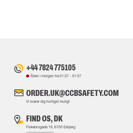
+44 7824 775105
Åben i morgen fra
01:37
-
01:37
ORDER.UK@CCBSAFETY.COM
Vi svarer dig hurtigst muligt
FIND OS, DK
Fiskebrogade 19, 6700 Esbjerg