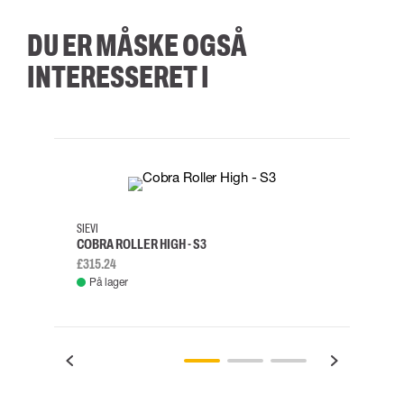
DU ER MÅSKE OGSÅ
INTERESSERET I
35
36
37
38
M/2XL
SIEVI
SKYLO
COBRA ROLLER HIGH - S3
FALD
£315.24
£334.
På lager
Fje