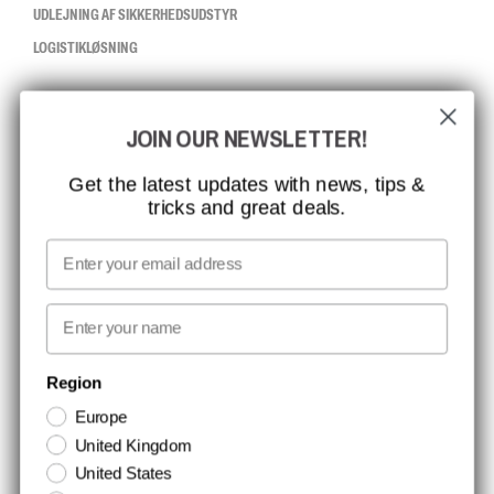
UDLEJNING AF SIKKERHEDSUDSTYR
LOGISTIKLØSNING
CCBSAFETY
JOIN OUR NEWSLETTER!
ISO-CERTIFICERING
GLOBAL RÆKKEVIDDE
Get the latest updates with news, tips &
tricks and great deals.
MISSION, VISION OG VÆRDIER
KONTAKT
Email
MEDIA
First name
NYHEDSBREV TILMELDING
Region
Europe
Hold dig opdateret med gode tilbud og produktnyheder. Din e-mail
United Kingdom
opbevares sikkert og du kan til enhver tid
United States