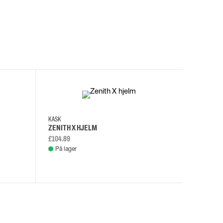
I
KASK
KASK
ZENITH X HJELM
ZENITH X
£104.89
£108.46
På lager
På lage