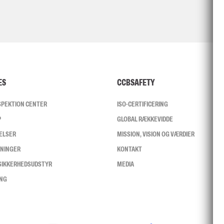
ES
CCBSAFETY
NSPEKTION CENTER
ISO-CERTIFICERING
P
GLOBAL RÆKKEVIDDE
ELSER
MISSION, VISION OG VÆRDIER
SNINGER
KONTAKT
 SIKKERHEDSUDSTYR
MEDIA
ING