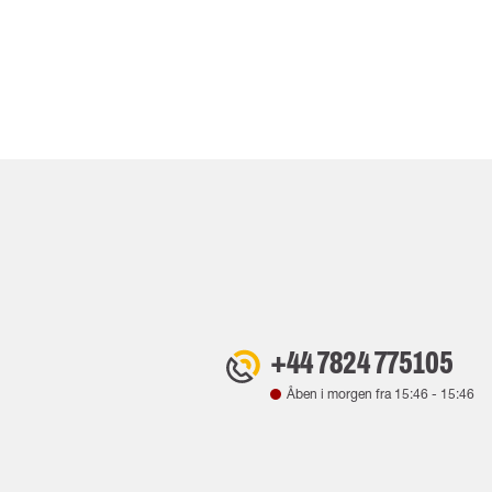
+44 7824 775105
Åben i morgen fra
15:46
-
15:46