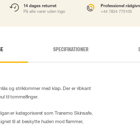
14 dages returret
Professionel rådgiv
På alle varer uden logo
+44 7824 775105
SE
SPECIFIKATIONER
ynlås og striklommer med klap. Der er ribkant
ul til tommelfinger.
an er kategoriseret som Tranemo Skinsafe,
ignet til at beskytte huden mod flammer,