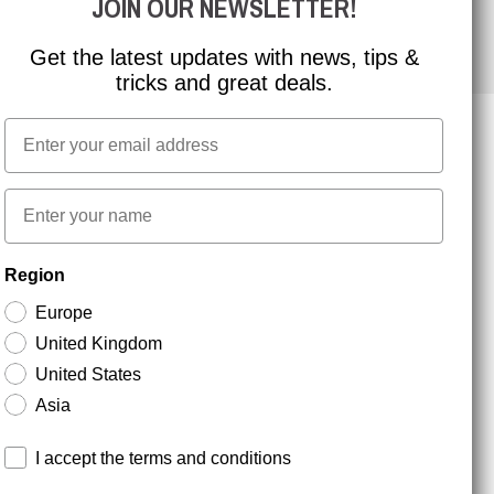
JOIN OUR NEWSLETTER!
Get the latest updates with news, tips &
tricks and great deals.
Email
NYHEDSBREV TILMELDING
First name
Region
Hold dig opdateret med gode tilbud og
produktnyheder. Din e-mail opbevares sikkert og du
Europe
kan til enhver tid
United Kingdom
United States
Asia
Terms and conditions
I accept the terms and conditions