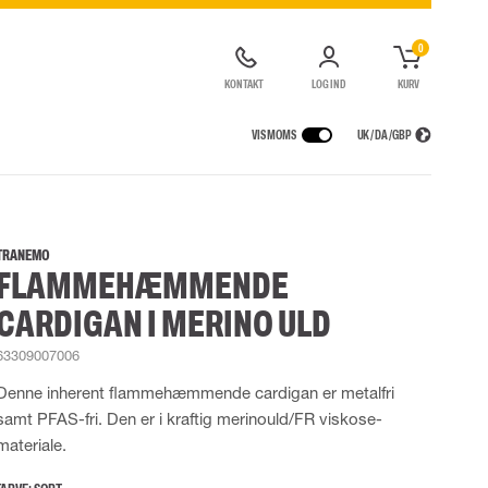
0
KONTAKT
LOG IND
KURV
VIS MOMS
UK / DA / GBP
GER
REGNTØJ
ÅNDEDRÆTSVÆRN
UDLEJNING AF SIKKERHEDSUDSTYR
agter
Regnjakker
Halv- og hel masker
TRANEMO
FLAMMEHÆMMENDE
ragter
r Lygter og Pandelamper
Regnbukser
Filtre
de kedeldragter
Regnkedeldragter
Engangsmasker
CARDIGAN I MERINO ULD
ldragter
Regnsæt
Motorenheder
High Vis regntøj
Nødflugt og redning
63309007006
Flammehæmmende regntøj
Tilbehør til åndedrætsværn
Denne inherent flammehæmmende cardigan er metalfri
Multinorm regntøj
samt PFAS-fri. Den er i kraftig merinould/FR viskose-
materiale.