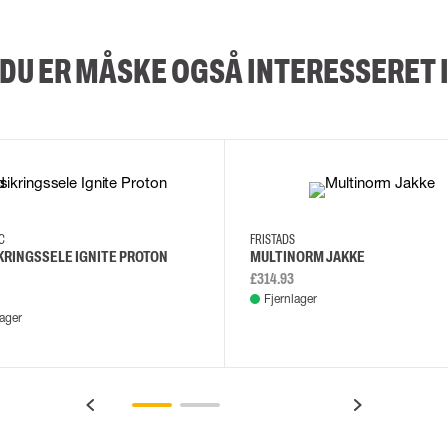
DU ER MÅSKE OGSÅ INTERESSERET 
XS/M
2XL/5XL
2XL
3XL
4XL
L
EC
FRISTADS
KRINGSSELE IGNITE PROTON
MULTINORM JAKKE
£314.93
Fjernlager
lager