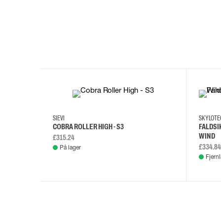
35
36
37
38
M/2XL
SIEVI
SKYLOT
COBRA ROLLER HIGH - S3
FALDSI
WIND
£315.24
£334.84
På lager
Fjern