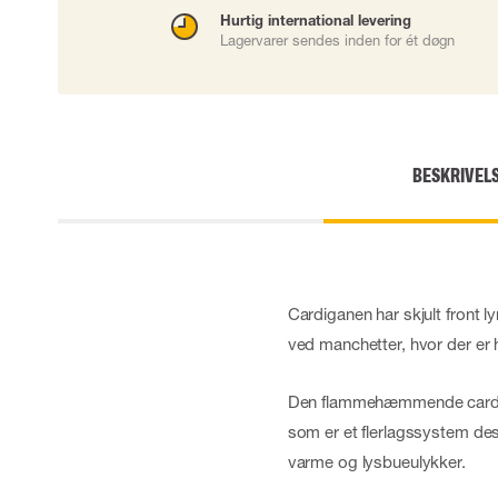
Engangshandsker
Hurtig international levering
Lagervarer sendes inden for ét døgn
Impact handsker
Diverse handsker
Elektrisk isolerende handsker
Arc Flash Handsker
Tilbehør til handsker
BESKRIVEL
Cardiganen har skjult front l
ved manchetter, hvor der er h
Den flammehæmmende cardig
som er et flerlagssystem des
varme og lysbueulykker.