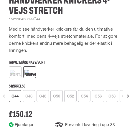
HÅNDVÆRKER KNICKERS 4-
VEJS STRETCH
152116458699C44
Med disse håndværker knickers får du den ultimative
komfort, med dens 4-vejs stretchmateriale. For at gøre
denne knickers endnu mere behagelig er der elastik i
linningen.
FARVE:
MØRK NAVY/SORT
STØRRELSE
C44
C46
C48
C50
C52
C54
C56
C58
C60
£150.12
Fjernlager
Forventet levering i uge 33