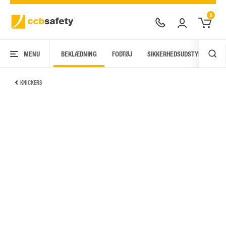
0
MENU
BEKLÆDNING
FODTØJ
SIKKERHEDSUDSTYR
AR
KNICKERS