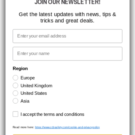
JOIN OUR NEWSLETTER!
ISO-CERTIFICERING
GLOBAL RÆKKEVIDDE
Get the latest updates with news, tips &
tricks and great deals.
MISSION, VISION OG VÆRDIER
KONTAKT
Email
MEDIA
First name
NYHEDSBREV TILMELDING
Region
Europe
Hold dig opdateret med gode tilbud og produktnyheder. Din e-mail
United Kingdom
opbevares sikkert og du kan til enhver tid
United States
Asia
Terms and conditions
I accept the terms and conditions
Read more here:
https://www.ccbsafety.com/cookie-and-privacypolicy
Handelsbetingelser
Cookie- og privatlivspolitik