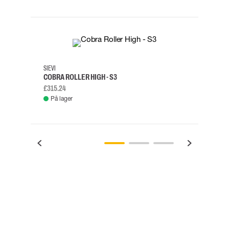
35
36
37
38
M/2XL
SIEVI
SKYLO
COBRA ROLLER HIGH - S3
FALD
£315.24
£334.
På lager
Fje