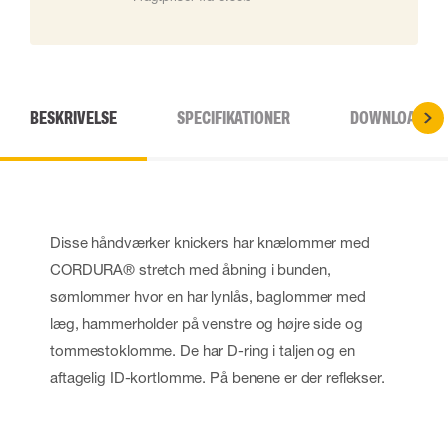
BESKRIVELSE
SPECIFIKATIONER
DOWNLOADS
Disse håndværker knickers har knælommer med
CORDURA® stretch med åbning i bunden,
sømlommer hvor en har lynlås, baglommer med
læg, hammerholder på venstre og højre side og
tommestoklomme. De har D-ring i taljen og en
aftagelig ID-kortlomme. På benene er der reflekser.