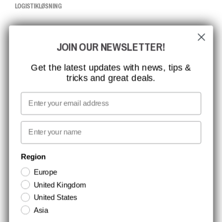
LOGISTIKLØSNING
CCBSAFETY
JOIN OUR NEWSLETTER!
ISO-CERTIFICERING
GLOBAL RÆKKEVIDDE
Get the latest updates with news, tips &
tricks and great deals.
MISSION, VISION OG VÆRDIER
KONTAKT
Email
MEDIA
First name
NYHEDSBREV TILMELDING
Region
Europe
Hold dig opdateret med gode tilbud og produktnyheder. Din e-mail
United Kingdom
opbevares sikkert og du kan til enhver tid
United States
Asia