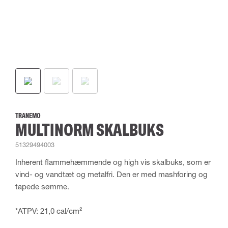
TRANEMO
MULTINORM SKALBUKS
51329494003
Inherent flammehæmmende og high vis skalbuks, som er
vind- og vandtæt og metalfri. Den er med mashforing og
tapede sømme.
*ATPV: 21,0 cal/cm²