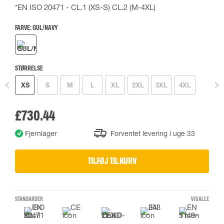
*EN ISO 20471 - CL.1 (XS-S) CL.2 (M-4XL)
FARVE:
GUL/NAVY
STØRRELSE
XS
S
M
L
XL
2XL
3XL
4XL
£730.44
Fjernlager
Forventet levering i uge 33
TILFØJ TIL KURV
STANDARDER
VIS ALLE