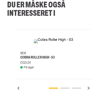
DU ER MÅSKE OGSÅ
INTERESSERET I
35
36
37
38
M/2XL
SIEVI
SKYLO
COBRA ROLLER HIGH - S3
FALD
£315.24
£334.
På lager
Fje