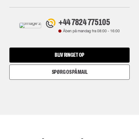
+44 7824 775105
Åben på mandag fra
08:00
-
16:00
BLIV RINGET OP
SPØRG OS PÅ MAIL