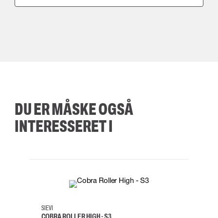
DU ER MÅSKE OGSÅ
INTERESSERET I
35
36
37
38
M/2XL
SIEVI
SKYLO
COBRA ROLLER HIGH - S3
FALD