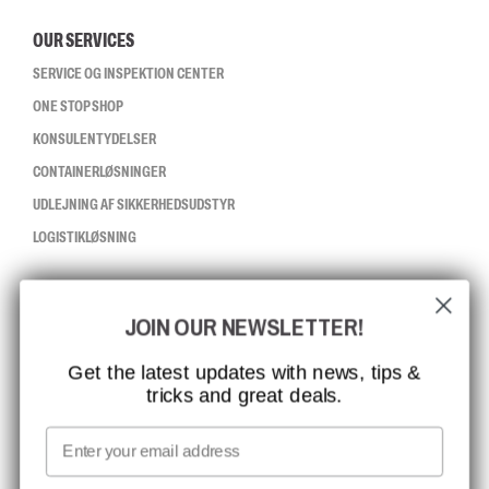
OUR SERVICES
SERVICE OG INSPEKTION CENTER
ONE STOP SHOP
KONSULENTYDELSER
CONTAINERLØSNINGER
UDLEJNING AF SIKKERHEDSUDSTYR
LOGISTIKLØSNING
CCBSAFETY
JOIN OUR NEWSLETTER!
ISO-CERTIFICERING
GLOBAL RÆKKEVIDDE
Get the latest updates with news, tips &
tricks and great deals.
MISSION, VISION OG VÆRDIER
KONTAKT
Email
MEDIA