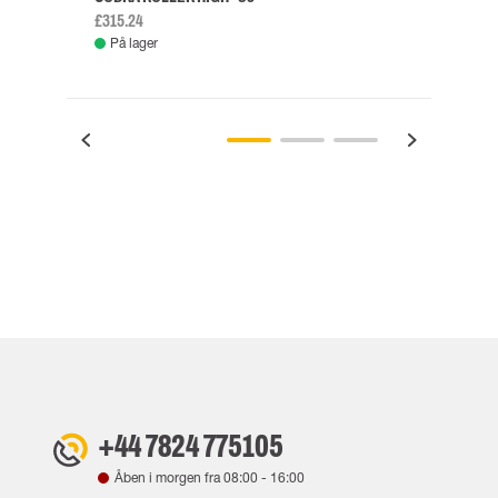
£315.24
£334.
På lager
Fje
+44 7824 775105
Åben i morgen fra
08:00
-
16:00