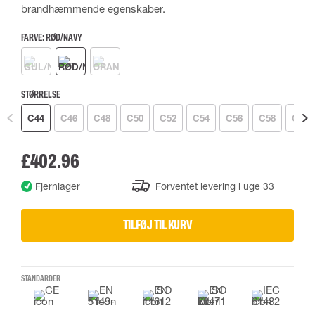
brandhæmmende egenskaber.
FARVE:
RØD/NAVY
STØRRELSE
C44
C46
C48
C50
C52
C54
C56
C58
C60
£402.96
Fjernlager
Forventet levering i uge 33
TILFØJ TIL KURV
STANDARDER