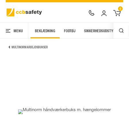
0
MENU
BEKLÆDNING
FODTØJ
SIKKERHEDSUDSTYR
AR
MULTINORM ARBEJDSBUKSER