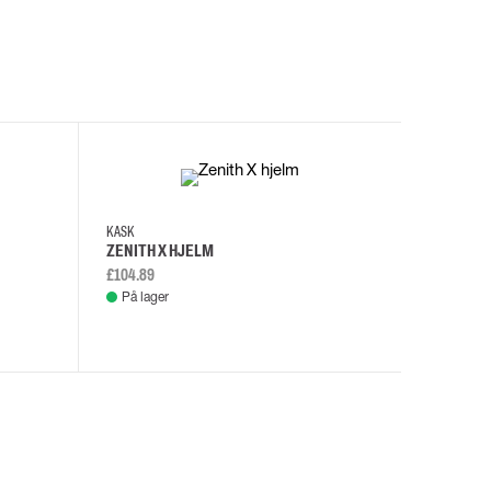
I
KASK
KASK
ZENITH X HJELM
ZENITH X
£104.89
£108.46
På lager
På lage