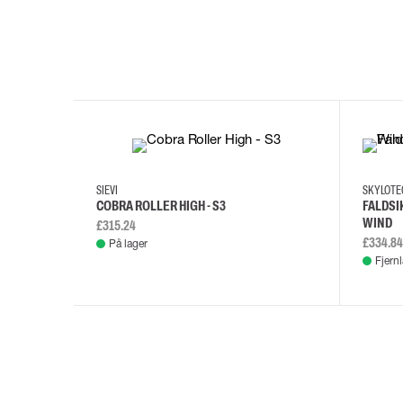
35
36
37
38
M/2XL
SIEVI
SKYLOT
COBRA ROLLER HIGH - S3
FALDSI
WIND
£315.24
£334.84
På lager
Fjern