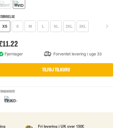
UDSTYR
TASKER
Løftetasker
er
Diverse tasker
STØRRELSE
XS
S
M
L
XL
2XL
3XL
£11.22
okke
Fjernlager
Forventet levering i uge 33
uering
TILFØJ TIL KURV
STANDARDER
ning
Fri levering i UK over 150£