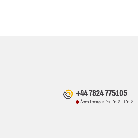
+44 7824 775105
Åben i morgen fra
19:12
-
19:12