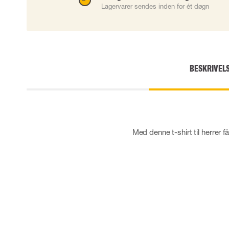
Lagervarer sendes inden for ét døgn
Engangshandsker
Impact handsker
Diverse handsker
Elektrisk isolerende handsker
Arc Flash Handsker
Tilbehør til handsker
BESKRIVEL
Med denne t-shirt til herrer f