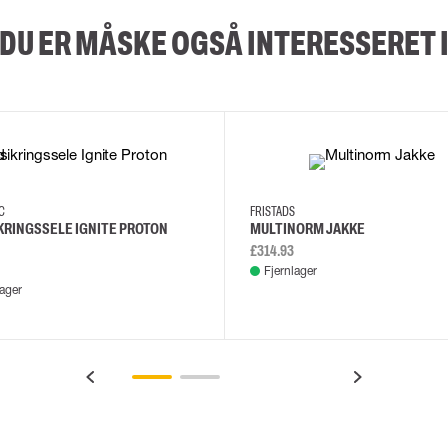
DU ER MÅSKE OGSÅ INTERESSERET 
XS/M
2XL/5XL
2XL
3XL
4XL
L
EC
FRISTADS
KRINGSSELE IGNITE PROTON
MULTINORM JAKKE
£314.93
Fjernlager
lager