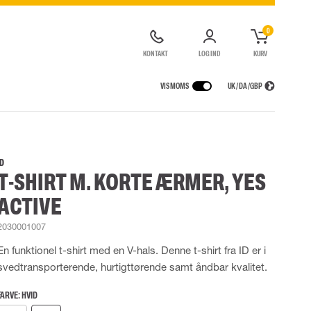
0
KONTAKT
LOG IND
KURV
VIS MOMS
UK / DA / GBP
GER
REGNTØJ
ÅNDEDRÆTSVÆRN
UDLEJNING AF SIKKERHEDSUDSTYR
agter
Regnjakker
Halv- og hel masker
ID
T-SHIRT M. KORTE ÆRMER, YES
ragter
r Lygter og Pandelamper
Regnbukser
Filtre
de kedeldragter
Regnkedeldragter
Engangsmasker
ACTIVE
ldragter
Regnsæt
Motorenheder
High Vis regntøj
Nødflugt og redning
2030001007
Flammehæmmende regntøj
Tilbehør til åndedrætsværn
En funktionel t-shirt med en V-hals. Denne t-shirt fra ID er i
Multinorm regntøj
svedtransporterende, hurtigttørende samt åndbar kvalitet.
FARVE:
HVID