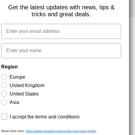
Get the latest updates with news, tips &
tricks and great deals.
Email
NYHEDSBREV TILMELDING
First name
Region
Hold dig opdateret med gode tilbud og
produktnyheder. Din e-mail opbevares sikkert og du
Europe
kan til enhver tid
United Kingdom
United States
Asia
Terms and conditions
I accept the terms and conditions
Read more here:
https://www.ccbsafety.com/cookie-and-privacypolicy