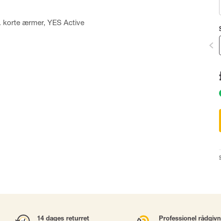
DRAGTER & ENGANGS PPE
WORK AT HEIGHTS 
Dragter
Seler
Masker
Falddæmperlin
r
Støtteliner
Forankring
Karabinhager
Faldsikringsbl
Gliders
Rope Access
Redning & Evak
sories
Brøndhejs
Værktøjssikring
Accessories
14 dages returret
Professionel rådgiv