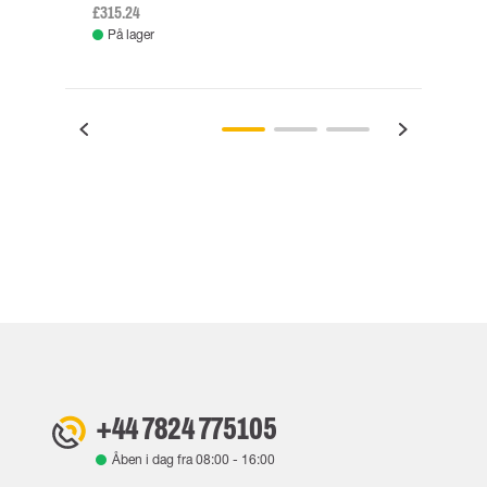
£315.24
£334.
På lager
Fje
+44 7824 775105
Åben i dag fra
08:00
-
16:00