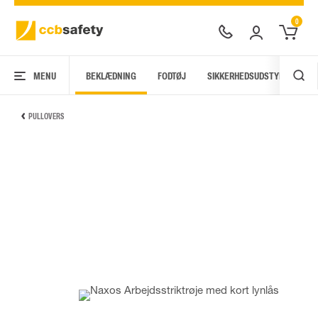
0
MENU
BEKLÆDNING
FODTØJ
SIKKERHEDSUDSTYR
AR
PULLOVERS