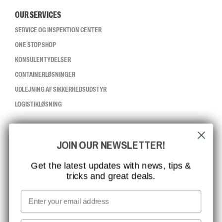
OUR SERVICES
SERVICE OG INSPEKTION CENTER
ONE STOP SHOP
KONSULENTYDELSER
CONTAINERLØSNINGER
UDLEJNING AF SIKKERHEDSUDSTYR
LOGISTIKLØSNING
CCBSAFETY
JOIN OUR NEWSLETTER!
ISO-CERTIFICERING
GLOBAL RÆKKEVIDDE
Get the latest updates with news, tips &
tricks and great deals.
MISSION, VISION OG VÆRDIER
KONTAKT
Email
MEDIA