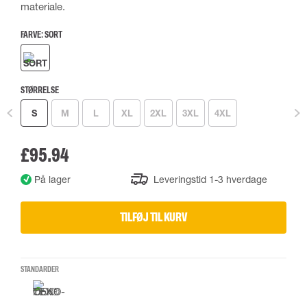
materiale.
FARVE:
SORT
STØRRELSE
S
M
L
XL
2XL
3XL
4XL
£95.94
På lager
Leveringstid 1-3 hverdage
TILFØJ TIL KURV
STANDARDER