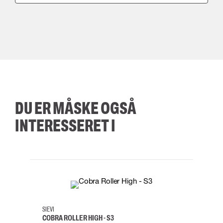
DU ER MÅSKE OGSÅ
INTERESSERET I
35
36
37
38
M/2XL
SIEVI
SKYLO
COBRA ROLLER HIGH - S3
FALD