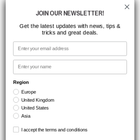
CCBSAFETY
JOIN OUR NEWSLETTER!
ISO-CERTIFICERING
GLOBAL RÆKKEVIDDE
Get the latest updates with news, tips &
tricks and great deals.
MISSION, VISION OG VÆRDIER
KONTAKT
Email
MEDIA
First name
NYHEDSBREV TILMELDING
Region
Europe
Hold dig opdateret med gode tilbud og produktnyheder. Din e-mail
United Kingdom
opbevares sikkert og du kan til enhver tid
United States
Asia
Terms and conditions
I accept the terms and conditions