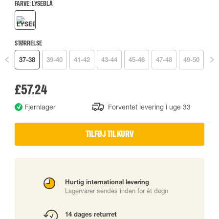
FARVE:
LYSEBLÅ
STØRRELSE
37-38
39-40
41-42
43-44
45-46
47-48
49-50
£57.24
Fjernlager
Forventet levering i uge 33
TILFØJ TIL KURV
Hurtig international levering
Lagervarer sendes inden for ét døgn
14 dages returret