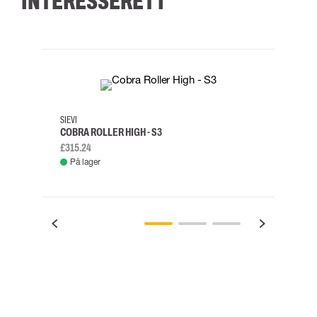
INTERESSERET I
35
36
37
38
M/2XL
SIEVI
SKYLO
COBRA ROLLER HIGH - S3
FALD
£315.24
£334.
På lager
Fje