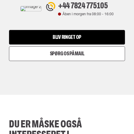
+44 7824 775105
Åben i morgen fra
08:00
-
16:00
BLIV RINGET OP
SPØRG OS PÅ MAIL
DU ER MÅSKE OGSÅ