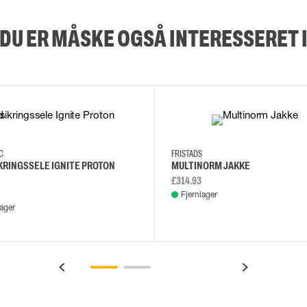
DU ER MÅSKE OGSÅ INTERESSERET 
XS/M
2XL/5XL
2XL
3XL
4XL
L
EC
FRISTADS
KRINGSSELE IGNITE PROTON
MULTINORM JAKKE
£314.93
Fjernlager
lager