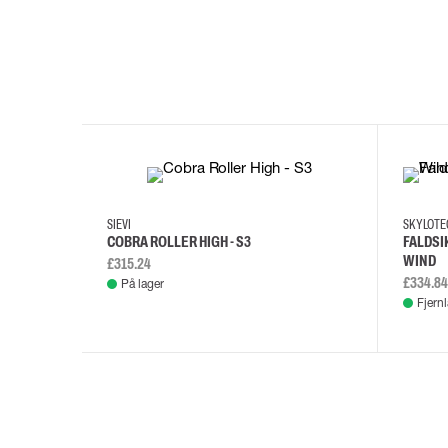
35
36
37
38
M/2XL
SIEVI
SKYLOT
COBRA ROLLER HIGH - S3
FALDSI
WIND
£315.24
£334.84
På lager
Fjern