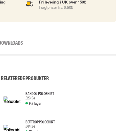
ning
Fri levering i UK over 150£
Fragtpriser fra 6.50£
DOWNLOADS
RELATEREDE PRODUKTER
BANDOL POLOSHIRT
£23.94
På lager
BOTTROP POLOSHIRT
£44.34