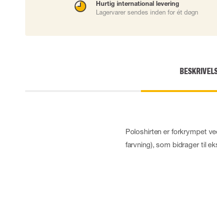
Hurtig international levering
Engangshandsker
Lagervarer sendes inden for ét døgn
Impact handsker
Diverse handsker
Elektrisk isolerende handsker
Arc Flash Handsker
Tilbehør til handsker
BESKRIVEL
Poloshirten er forkrympet ve
farvning), som bidrager til eks