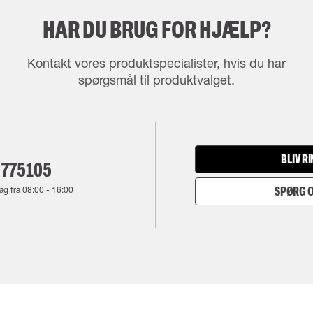
HAR DU BRUG FOR HJÆLP?
Kontakt vores produktspecialister, hvis du har
spørgsmål til produktvalget.
BLIV R
 775105
ag fra
08:00
-
16:00
SPØRG O