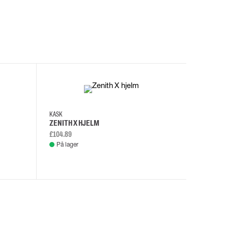
I
KASK
KASK
ZENITH X HJELM
ZENITH X
£104.89
£108.46
På lager
På lage