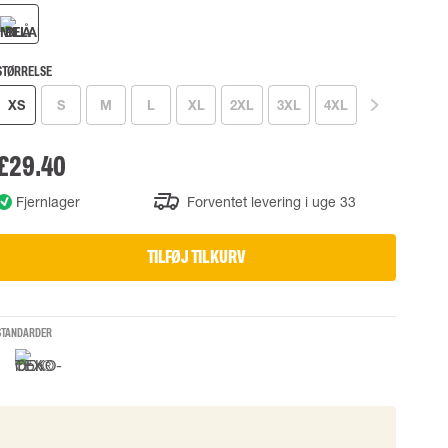
UDSTYR
TASKER
Løftetasker
er
Diverse tasker
STØRRELSE
XS
S
M
L
XL
2XL
3XL
4XL
okke
£29.40
Fjernlager
Forventet levering i uge 33
uering
TILFØJ TIL KURV
STANDARDER