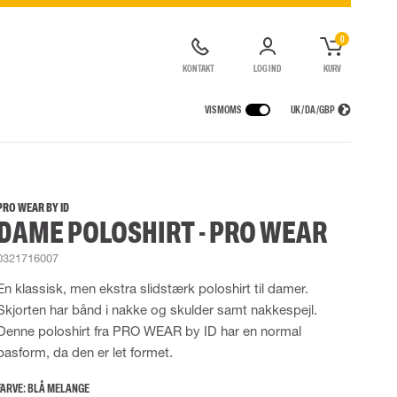
0
KONTAKT
LOG IND
KURV
VIS MOMS
UK / DA / GBP
GER
REGNTØJ
ÅNDEDRÆTSVÆRN
UDLEJNING AF SIKKERHEDSUDSTYR
agter
Regnjakker
Halv- og hel masker
PRO WEAR BY ID
DAME POLOSHIRT - PRO WEAR
ragter
r Lygter og Pandelamper
Regnbukser
Filtre
de kedeldragter
Regnkedeldragter
Engangsmasker
0321716007
ldragter
Regnsæt
Motorenheder
High Vis regntøj
Nødflugt og redning
En klassisk, men ekstra slidstærk poloshirt til damer.
Flammehæmmende regntøj
Tilbehør til åndedrætsværn
Skjorten har bånd i nakke og skulder samt nakkespejl.
Multinorm regntøj
Denne poloshirt fra PRO WEAR by ID har en normal
pasform, da den er let formet.
FARVE:
BLÅ MELANGE