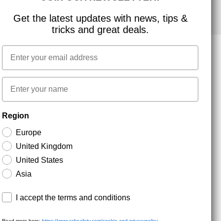
Get the latest updates with news, tips &
tricks and great deals.
Email
NYHEDSBREV TILMELDING
First name
Region
Hold dig opdateret med gode tilbud og
produktnyheder. Din e-mail opbevares sikkert og du
Europe
kan til enhver tid
United Kingdom
United States
Asia
Terms and conditions
I accept the terms and conditions
Read more here:
https://www.ccbsafety.com/cookie-and-privacypolicy