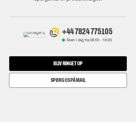
+44 7824 775105
Åben i dag fra
08:00
-
16:00
BLIV RINGET OP
SPØRG OS PÅ MAIL