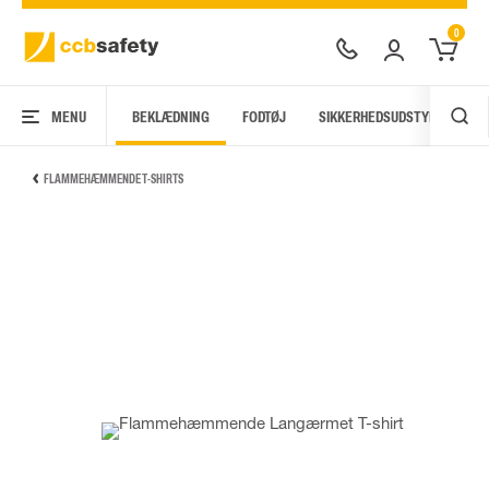
0
MENU
BEKLÆDNING
FODTØJ
SIKKERHEDSUDSTYR
AR
FLAMMEHÆMMENDE T-SHIRTS