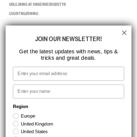
UDLEJNING AF SIKKERHEDSUDSTYR
LOGISTIKLØSNING
CCBSAFETY
JOIN OUR NEWSLETTER!
ISO-CERTIFICERING
GLOBAL RÆKKEVIDDE
Get the latest updates with news, tips &
tricks and great deals.
MISSION, VISION OG VÆRDIER
KONTAKT
Email
MEDIA
First name
NYHEDSBREV TILMELDING
Region
Europe
Hold dig opdateret med gode tilbud og produktnyheder. Din e-mail
United Kingdom
opbevares sikkert og du kan til enhver tid
United States