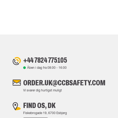
+44 7824 775105
Åben i dag fra
08:00
-
16:00
ORDER.UK@CCBSAFETY.COM
Vi svarer dig hurtigst muligt
FIND OS, DK
Fiskebrogade 19, 6700 Esbjerg