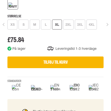
STØRRELSE
XS
S
M
L
XL
2XL
3XL
4XL
£75.84
På lager
Leveringstid 1-3 hverdage
TILFØJ TIL KURV
STANDARDER