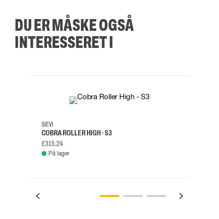
DU ER MÅSKE OGSÅ
INTERESSERET I
35
36
37
38
M/2XL
SIEVI
SKYLO
COBRA ROLLER HIGH - S3
FALD
£315.24
£334.
På lager
Fje