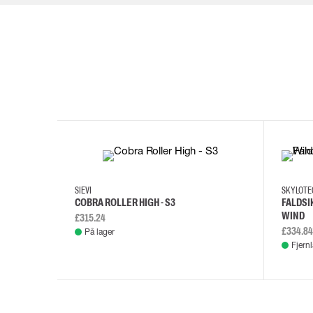
35
36
37
38
M/2XL
SIEVI
SKYLOT
COBRA ROLLER HIGH - S3
FALDSI
WIND
£315.24
£334.84
På lager
Fjern