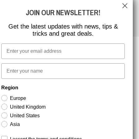
JOIN OUR NEWSLETTER!
Get the latest updates with news, tips &
tricks and great deals.
Email
NYHEDSBREV TILMELDING
First name
Region
Hold dig opdateret med gode tilbud og
produktnyheder. Din e-mail opbevares sikkert og du
Europe
kan til enhver tid
United Kingdom
United States
Asia
Terms and conditions