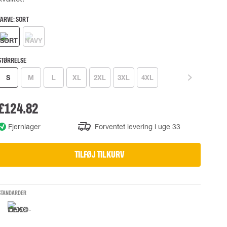
UDSTYR
TASKER
Løftetasker
FARVE:
SORT
er
Diverse tasker
STØRRELSE
okke
S
M
L
XL
2XL
3XL
4XL
£124.82
uering
Fjernlager
Forventet levering i uge 33
TILFØJ TIL KURV
STANDARDER