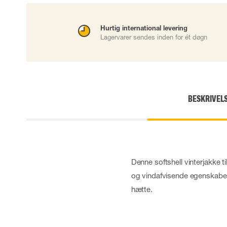
Engangshandsker
Impact handsker
Hurtig international levering
Diverse handsker
Lagervarer sendes inden for ét døgn
Elektrisk isolerende handsker
Arc Flash Handsker
Tilbehør til handsker
BESKRIVEL
Denne softshell vinterjakke 
og vindafvisende egenskabe
hætte.