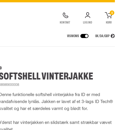
0
KONTAKT
LOG IND
KURV
VIS MOMS
UK / DA / GBP
GER
REGNTØJ
ÅNDEDRÆTSVÆRN
UDLEJNING AF SIKKERHEDSUDSTYR
agter
Regnjakker
Halv- og hel masker
ID
SOFTSHELL VINTERJAKKE
ragter
r Lygter og Pandelamper
Regnbukser
Filtre
de kedeldragter
Regnkedeldragter
Engangsmasker
0898900008
ldragter
Regnsæt
Motorenheder
High Vis regntøj
Nødflugt og redning
Denne funktionelle softshell vinterjakke fra ID er med
Flammehæmmende regntøj
Tilbehør til åndedrætsværn
vandafvisende lynlås. Jakken er lavet af et 3-lags ID Tech®
Multinorm regntøj
kvalitet og har et særdeles varmt og blødt for.
Yderst har vinterjakken en slidstærk samt strækbar vævet
kvalitet.