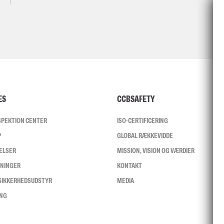
ES
CCBSAFETY
NSPEKTION CENTER
ISO-CERTIFICERING
P
GLOBAL RÆKKEVIDDE
ELSER
MISSION, VISION OG VÆRDIER
SNINGER
KONTAKT
 SIKKERHEDSUDSTYR
MEDIA
ING