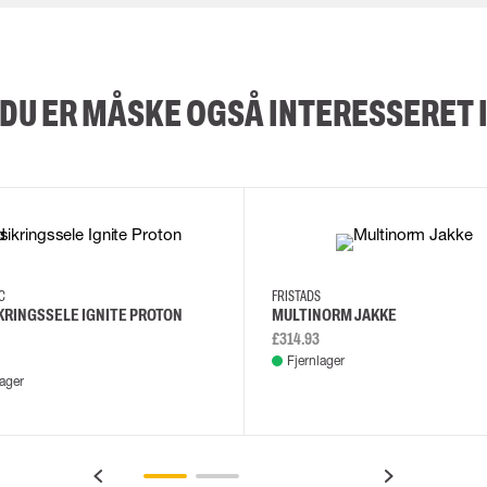
DU ER MÅSKE OGSÅ INTERESSERET 
XS/M
2XL/5XL
2XL
3XL
4XL
L
EC
FRISTADS
KRINGSSELE IGNITE PROTON
MULTINORM JAKKE
£314.93
Fjernlager
lager