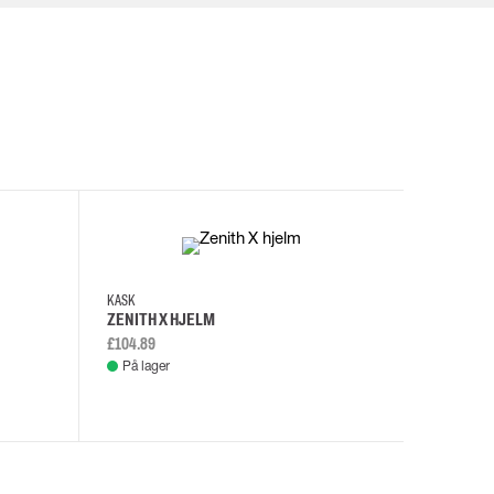
I
KASK
KASK
ZENITH X HJELM
ZENITH X
£104.89
£108.46
På lager
På lage