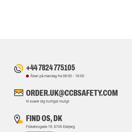
+44 7824 775105
Åben på mandag fra
08:00
-
16:00
ORDER.UK@CCBSAFETY.COM
Vi svarer dig hurtigst muligt
FIND OS, DK
Fiskebrogade 19, 6700 Esbjerg