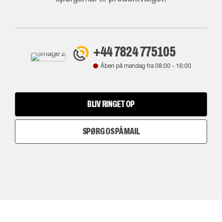
+44 7824 775105
Åben på mandag fra
08:00
-
16:00
BLIV RINGET OP
SPØRG OS PÅ MAIL