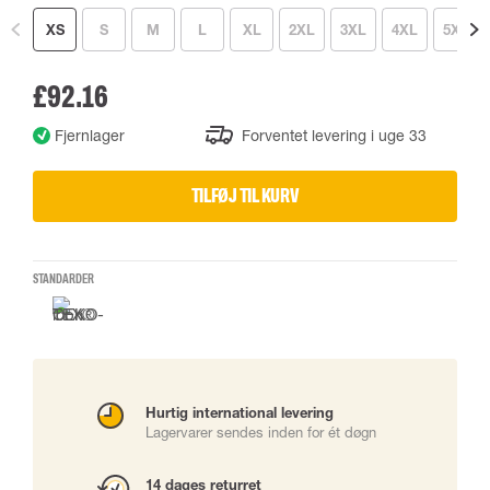
XS
S
M
L
XL
2XL
3XL
4XL
5XL
£92.16
Fjernlager
Forventet levering i uge 33
TILFØJ TIL KURV
STANDARDER
Hurtig international levering
Lagervarer sendes inden for ét døgn
14 dages returret