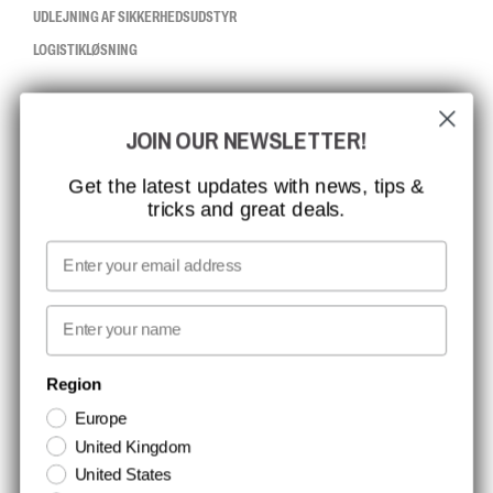
UDLEJNING AF SIKKERHEDSUDSTYR
LOGISTIKLØSNING
CCBSAFETY
JOIN OUR NEWSLETTER!
ISO-CERTIFICERING
GLOBAL RÆKKEVIDDE
Get the latest updates with news, tips &
tricks and great deals.
MISSION, VISION OG VÆRDIER
KONTAKT
Email
MEDIA
First name
NYHEDSBREV TILMELDING
Region
Europe
Hold dig opdateret med gode tilbud og produktnyheder. Din e-mail
United Kingdom
opbevares sikkert og du kan til enhver tid
United States