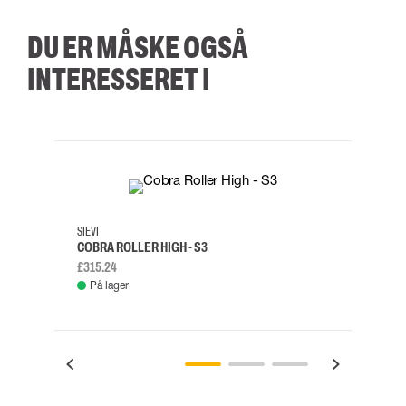
DU ER MÅSKE OGSÅ
INTERESSERET I
35
36
37
38
M/2XL
SIEVI
SKYLO
COBRA ROLLER HIGH - S3
FALD
£315.24
£334.
På lager
Fje