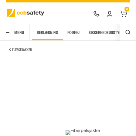
0
MENU
BEKLÆDNING
FODTØJ
SIKKERHEDSUDSTYR
AR
FLEECEJAKKER