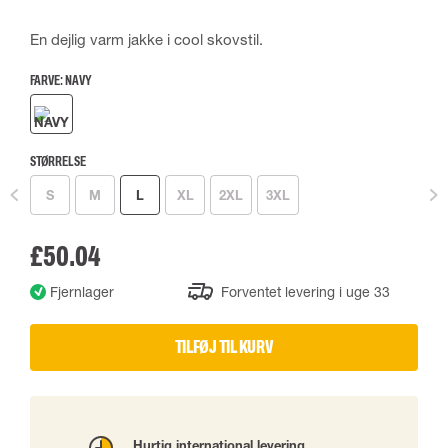
En dejlig varm jakke i cool skovstil.
FARVE:
NAVY
STØRRELSE
S
M
L
XL
2XL
3XL
£50.04
Fjernlager
Forventet levering i uge 33
TILFØJ TIL KURV
Hurtig international levering