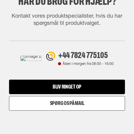
HAR DU BRUG FOR HJÆLP?
Kontakt vores produktspecialister, hvis du har
spørgsmål til produktvalget.
+44 7824 775105
Åben i morgen fra
08:00
-
16:00
BLIV RINGET OP
SPØRG OS PÅ MAIL