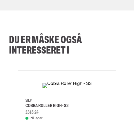
DU ER MÅSKE OGSÅ
INTERESSERET I
35
36
37
38
M/2XL
SIEVI
SKYLO
COBRA ROLLER HIGH - S3
FALD
£315.24
£334.
På lager
Fje