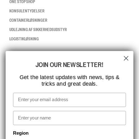
ONE STOP SHOP
KONSULENTYDELSER
CONTAINERLØSNINGER
UDLEJNING AF SIKKERHEDSUDSTYR
LOGISTIKLØSNING
CCBSAFETY
JOIN OUR NEWSLETTER!
ISO-CERTIFICERING
GLOBAL RÆKKEVIDDE
Get the latest updates with news, tips &
tricks and great deals.
MISSION, VISION OG VÆRDIER
KONTAKT
Email
MEDIA
First name
NYHEDSBREV TILMELDING
Region