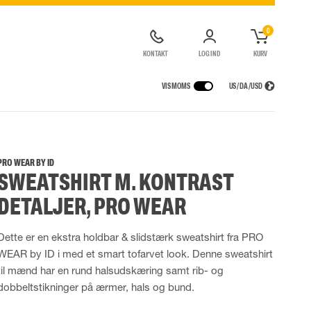
0
KONTAKT
LOG IND
KURV
VIS MOMS
US / DA / USD
KERHEDSUDSTYR
REGNTØJ
ÅNDEDRÆTSVÆRN
LOGISTIKLØSNING
de kedeldragter
Regnbukser
Halv- og hel masker
PRO WEAR BY ID
SWEATSHIRT M. KONTRAST
ldragter
High Vis regntøj
Filtre
Motorenheder
DETALJER, PRO WEAR
Tilbehør til åndedrætsværn
Dette er en ekstra holdbar & slidstærk sweatshirt fra PRO
UDSTYR
TASKER
WEAR by ID i med et smart tofarvet look. Denne sweatshirt
Løftetasker
til mænd har en rund halsudskæring samt rib- og
er
Diverse tasker
dobbeltstikninger på ærmer, hals og bund.