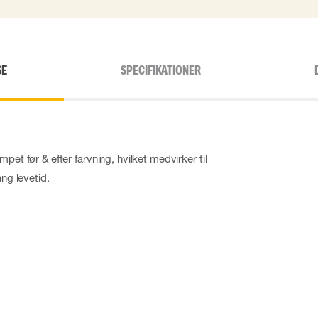
SE
SPECIFIKATIONER
pet før & efter farvning, hvilket medvirker til
ang levetid.