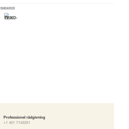
STANDARDER
okke
uering
Professionel rådgivning
+1 401 7143251