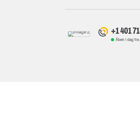
+1 401 7
Åben i dag fra