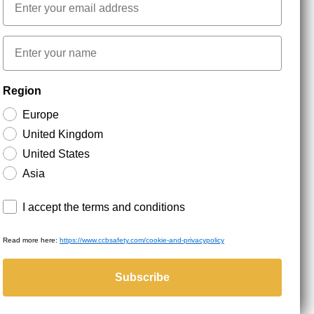
First name
NYHEDSBREV TILMELDING
Region
Europe
Hold dig opdateret med gode tilbud og
United Kingdom
produktnyheder. Din e-mail opbevares sikkert og du
kan til enhver tid
United States
Asia
Terms and conditions
I accept the terms and conditions
Read more here:
https://www.ccbsafety.com/cookie-and-privacypolicy
served.
Subscribe