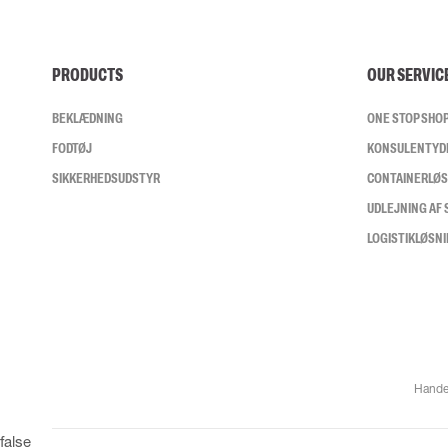
PRODUCTS
OUR SERVIC
BEKLÆDNING
ONE STOP SHO
FODTØJ
KONSULENTYD
SIKKERHEDSUDSTYR
CONTAINERLØ
UDLEJNING AF
LOGISTIKLØSN
Hande
false