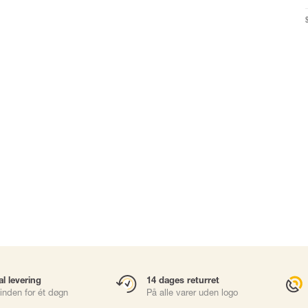
Karabinhager
Faldsikringsbl
Gliders
Rope Access
Redning & Evak
Brøndhejs
sories
Værktøjssikring
al levering
14 dages returret
inden for ét døgn
På alle varer uden logo