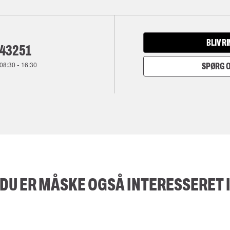
BLIV R
143251
08:30
-
16:30
SPØRG O
DU ER MÅSKE OGSÅ INTERESSERET 