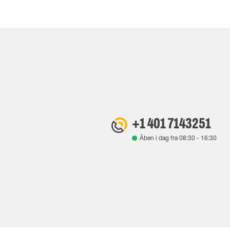
+1 401 7143251
Åben i dag fra
08:30
-
16:30