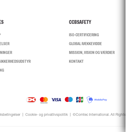
ES
CCBSAFETY
P
ISO-CERTIFICERING
ELSER
GLOBAL RÆKKEVIDDE
SNINGER
MISSION, VISION OG VÆRDIER
 SIKKERHEDSUDSTYR
KONTAKT
ING
lsbetingelser
Cookie- og privatlivspolitik
©Comtec International. All Rights Re