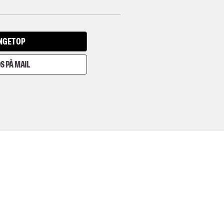
INGET OP
S PÅ MAIL
I