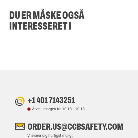
DU ER MÅSKE OGSÅ
INTERESSERET I
+1 401 7143251
Åben i morgen fra
10:18
-
10:18
ORDER.US@CCBSAFETY.COM
Vi svarer dig hurtigst muligt