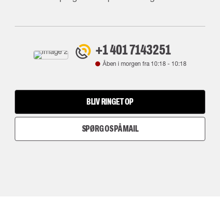
+1 401 7143251
Åben i morgen fra
10:18
-
10:18
BLIV RINGET OP
SPØRG OS PÅ MAIL