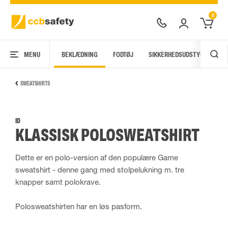
0
MENU
BEKLÆDNING
FODTØJ
SIKKERHEDSUDSTYR
AR
SWEATSHIRTS
ID
KLASSISK POLOSWEATSHIRT
Dette er en polo-version af den populære Game
sweatshirt - denne gang med stolpelukning m. tre
knapper samt polokrave.
Polosweatshirten har en løs pasform.