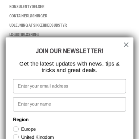
KONSULENTYDELSER
CONTAINERLØSNINGER
UDLEJNING AF SIKKERHEDSUDSTYR
LOGISTIKLØSNING
JOIN OUR NEWSLETTER!
CCBSAFETY
ISO-CERTIFICERING
Get the latest updates with news, tips &
tricks and great deals.
GLOBAL RÆKKEVIDDE
MISSION, VISION OG VÆRDIER
Email
KONTAKT
First name
NYHEDSBREV TILMELDING
Region
Europe
Hold dig opdateret med gode tilbud og produktnyheder. Din e-mail
United Kingdom
opbevares sikkert og du kan til enhver tid