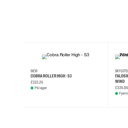
35
36
37
38
M/2XL
SIEVI
SKYLOT
COBRA ROLLER HIGH - S3
FALDSI
WIND
£315.24
£334.84
På lager
Fjern