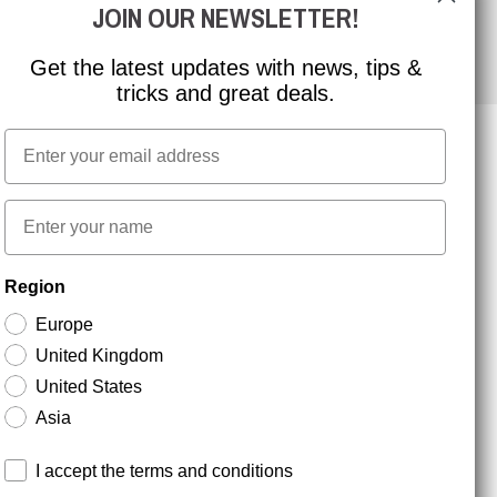
JOIN OUR NEWSLETTER!
Get the latest updates with news, tips &
tricks and great deals.
Email
NYHEDSBREV TILMELDING
First name
Region
Hold dig opdateret med gode tilbud og
produktnyheder. Din e-mail opbevares sikkert og du
Europe
kan til enhver tid
United Kingdom
United States
Asia
Terms and conditions
I accept the terms and conditions