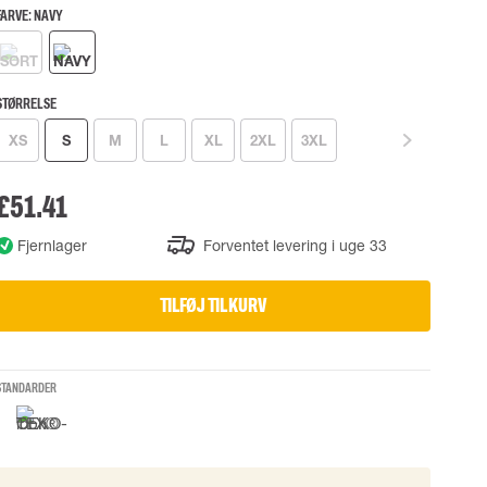
UDSTYR
TASKER
FARVE:
NAVY
Løftetasker
er
Diverse tasker
STØRRELSE
XS
S
M
L
XL
2XL
3XL
okke
£51.41
uering
Fjernlager
Forventet levering i uge 33
TILFØJ TIL KURV
STANDARDER