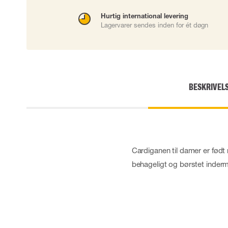
Engangshandsker
Hurtig international levering
Impact handsker
Lagervarer sendes inden for ét døgn
Diverse handsker
Elektrisk isolerende handsker
Arc Flash Handsker
Tilbehør til handsker
BESKRIVEL
Cardiganen til damer er født 
behageligt og børstet inderma