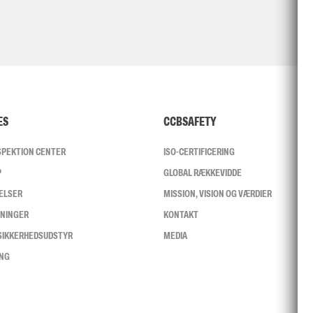
ES
CCBSAFETY
NSPEKTION CENTER
ISO-CERTIFICERING
P
GLOBAL RÆKKEVIDDE
ELSER
MISSION, VISION OG VÆRDIER
SNINGER
KONTAKT
 SIKKERHEDSUDSTYR
MEDIA
ING