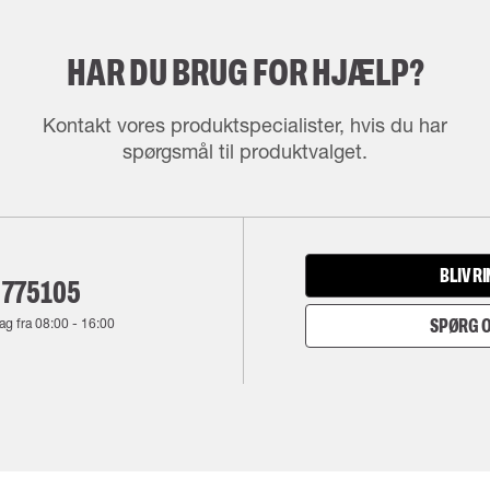
HAR DU BRUG FOR HJÆLP?
Kontakt vores produktspecialister, hvis du har
spørgsmål til produktvalget.
BLIV R
 775105
ag fra
08:00
-
16:00
SPØRG O