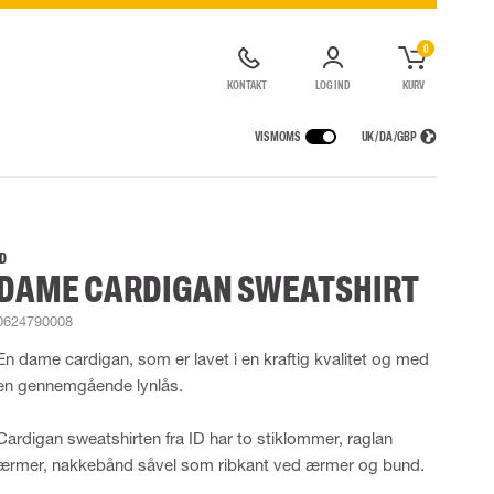
0
KONTAKT
LOG IND
KURV
VIS MOMS
UK / DA / GBP
GER
REGNTØJ
ÅNDEDRÆTSVÆRN
UDLEJNING AF SIKKERHEDSUDSTYR
agter
Regnjakker
Halv- og hel masker
ID
DAME CARDIGAN SWEATSHIRT
ragter
r Lygter og Pandelamper
Regnbukser
Filtre
de kedeldragter
Regnkedeldragter
Engangsmasker
0624790008
ldragter
Regnsæt
Motorenheder
High Vis regntøj
Nødflugt og redning
En dame cardigan, som er lavet i en kraftig kvalitet og med
Flammehæmmende regntøj
Tilbehør til åndedrætsværn
en gennemgående lynlås.
Multinorm regntøj
Cardigan sweatshirten fra ID har to stiklommer, raglan
ærmer, nakkebånd såvel som ribkant ved ærmer og bund.