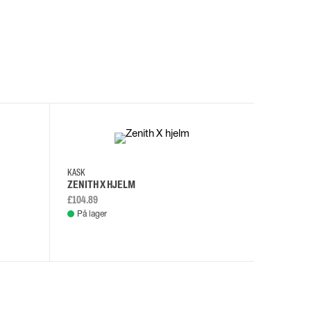
I
KASK
KASK
ZENITH X HJELM
ZENITH X
£104.89
£108.46
På lager
På lage