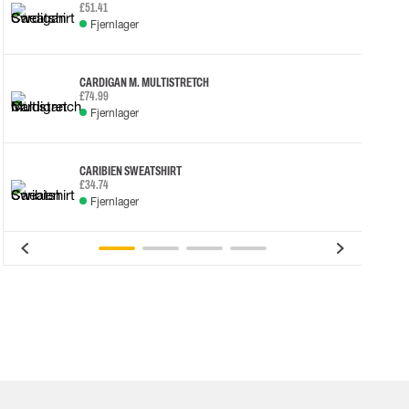
£51.41
Fjernlager
CARDIGAN M. MULTISTRETCH
£74.99
Fjernlager
CARIBIEN SWEATSHIRT
£34.74
Fjernlager