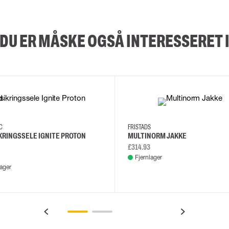
DU ER MÅSKE OGSÅ INTERESSERET 
XS/M
2XL/5XL
2XL
3XL
4XL
L
EC
FRISTADS
KRINGSSELE IGNITE PROTON
MULTINORM JAKKE
£314.93
Fjernlager
lager